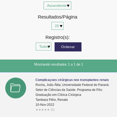
Advocacia-Geral da União
Resultados/Página
Banco Central do Brasil
Planalto
Registro(s):
Mostrando resultados 1 a 1 de 1
Complicaçoes cirúrgicas nos transplantes renais
Rocha, João Átila; Universidade Federal do Paraná.
Setor de Ciências da Saúde. Programa de Pós-
Graduação em Clínica Cirúrgica
Tambara Filho, Renato
10-Nov-2022
★
★
★
★
★
(0)