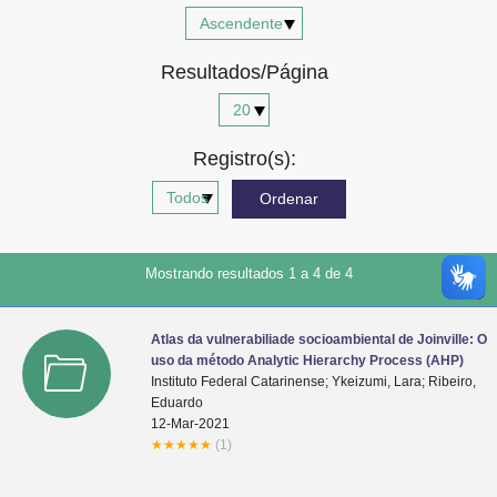
Advocacia-Geral da União
Resultados/Página
Banco Central do Brasil
Planalto
Registro(s):
Mostrando resultados 1 a 4 de 4
Atlas da vulnerabiliade socioambiental de Joinville: O
uso da método Analytic Hierarchy Process (AHP)
Instituto Federal Catarinense; Ykeizumi, Lara; Ribeiro,
Eduardo
12-Mar-2021
★
★
★
★
★
(1)