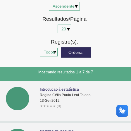
Advocacia-Geral da União
Resultados/Página
Banco Central do Brasil
Planalto
Registro(s):
Mostrando resultados 1 a 7 de 7
Introdução à estatística
Regina Célia Paula Leal Toledo
13-Set-2012
★
★
★
★
★
(0)