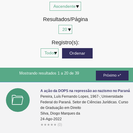
Advocacia-Geral da União
Resultados/Página
Banco Central do Brasil
Planalto
Registro(s):
Mostrando resultados 1 a 20 de 39
Próximo »*
A ação da DOPS na repressão ao nazismo no Paraná
Pereira, Luís Fernando Lopes, 1967-; Universidade
Federal do Paraná. Setor de Ciências Jurídicas. Curso
de Graduação em Direito
Silva, Diogo Marques da
24-Ago-2022
★
★
★
★
★
(0)