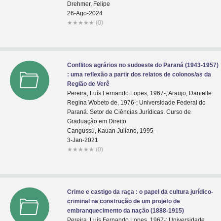
Drehmer, Felipe
26-Ago-2024
★
★
★
★
★
(0)
Conflitos agrários no sudoeste do Paraná (1943-1957)
: uma reflexão a partir dos relatos de colonos/as da
Região de Verê
Pereira, Luís Fernando Lopes, 1967-; Araujo, Danielle
Regina Wobeto de, 1976-; Universidade Federal do
Paraná. Setor de Ciências Jurídicas. Curso de
Graduação em Direito
Cangussú, Kauan Juliano, 1995-
3-Jan-2021
★
★
★
★
★
(0)
Crime e castigo da raça : o papel da cultura jurídico-
criminal na construção de um projeto de
embranquecimento da nação (1888-1915)
Pereira, Luís Fernando Lopes, 1967-; Universidade