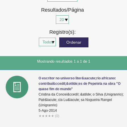
Advocacia-Geral da União
Resultados/Página
Banco Central do Brasil
Planalto
Registro(s):
Mostrando resultados 1 a 1 de 1
O escritor no universo liter&aacute;rio africano:
contribui&ccedil;&otilde;es de Pepetela na obra "O
quase fim do mundo"
Cristina da Concei&ccedil; &atilde; o Silva (Unigranrio);
Patr&iacute; cia Lu&iacute; sa Nogueira Rangel
(Unigranrio)
5-Ago-2014
★
★
★
★
★
(0)