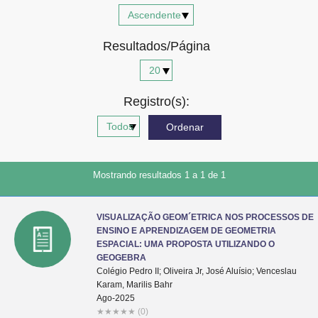
Advocacia-Geral da União
Resultados/Página
Banco Central do Brasil
Planalto
Registro(s):
Mostrando resultados 1 a 1 de 1
VISUALIZAÇÃO GEOM´ETRICA NOS PROCESSOS DE
ENSINO E APRENDIZAGEM DE GEOMETRIA
ESPACIAL: UMA PROPOSTA UTILIZANDO O
GEOGEBRA
Colégio Pedro II; Oliveira Jr, José Aluísio; Venceslau
Karam, Marilis Bahr
Ago-2025
★
★
★
★
★
(0)