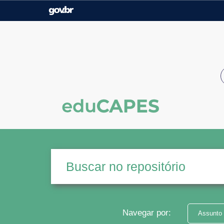
Casa Civil
Ministério da Justiça e
Segurança Pública
Ministério da Agricultura,
Ministério da Educação
Pecuária e Abastecimento
Ministério do Meio Ambiente
Ministério do Turismo
Secretaria de Governo
Gabinete de Segurança
Institucional
Navegar por:
Assunto