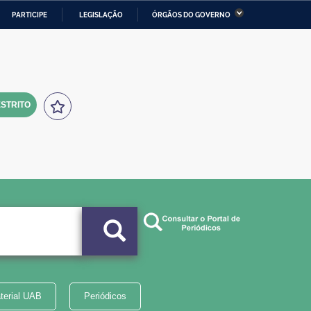
PARTICIPE
LEGISLAÇÃO
ÓRGÃOS DO GOVERNO
stério da Economia
Ministério da Infraestrutura
stério de Minas e Energia
Ministério da Ciência,
Tecnologia, Inovações e
Comunicações
STRITO
tério da Mulher, da Família
Secretaria-Geral
s Direitos Humanos
lto
terial UAB
Periódicos