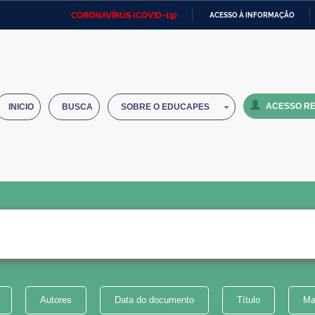
CORONAVÍRUS (COVID-19)
ACESSO À INFORMAÇÃO
Ministério da Defesa
Ministério das Relações
Mini
IR
Exteriores
PARA
O
Ministério da Cidadania
Ministério da Saúde
Mini
CONTEÚDO
ACESSO RE
INICIO
BUSCA
SOBRE O EDUCAPES
Ministério do Desenvolvimento
Controladoria-Geral da União
Minis
Regional
e do
Advocacia-Geral da União
Banco Central do Brasil
Plana
Autores
Data do documento
Título
Ma