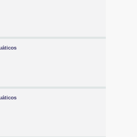
uáticos
uáticos