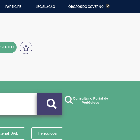
PARTICIPE
LEGISLAÇÃO
ÓRGÃOS DO GOVERNO
stério da Economia
Ministério da Infraestrutura
stério de Minas e Energia
Ministério da Ciência,
Tecnologia, Inovações e
Comunicações
STRITO
tério da Mulher, da Família
Secretaria-Geral
s Direitos Humanos
lto
terial UAB
Periódicos