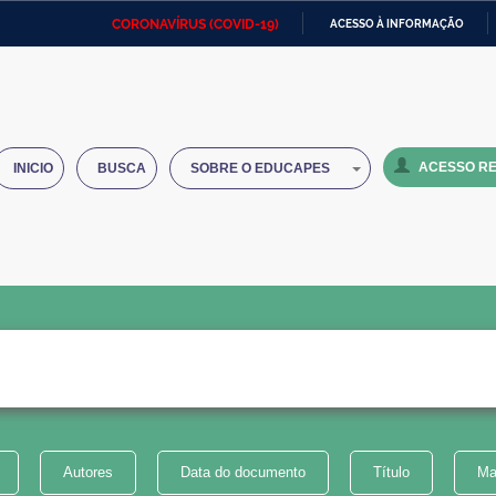
CORONAVÍRUS (COVID-19)
ACESSO À INFORMAÇÃO
Ministério da Defesa
Ministério das Relações
Mini
IR
Exteriores
PARA
O
Ministério da Cidadania
Ministério da Saúde
Mini
CONTEÚDO
ACESSO RE
INICIO
BUSCA
SOBRE O EDUCAPES
Ministério do Desenvolvimento
Controladoria-Geral da União
Minis
Regional
e do
Advocacia-Geral da União
Banco Central do Brasil
Plana
Autores
Data do documento
Título
Ma