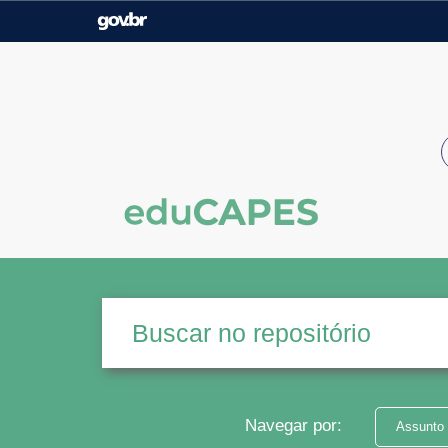
Casa Civil
Ministério da Justiça e
Segurança Pública
Ministério da Agricultura,
Ministério da Educação
Pecuária e Abastecimento
Ministério do Meio Ambiente
Ministério do Turismo
Secretaria de Governo
Gabinete de Segurança
Institucional
Navegar por:
Assunto