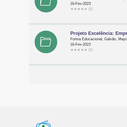
16-Fev-2023
★
★
★
★
★
(0)
Projeto Excelência: Em
Forma Educacional; Galvão, Mayco
16-Fev-2023
★
★
★
★
★
(0)