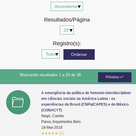
Advocacia-Geral da União
Resultados/Página
Banco Central do Brasil
Planalto
Registro(s):
Mostrando resultados 1 a 20 de 38
Próximo »*
A emergência da política de fomento interdisciplinar
em ciências sociais na América Latina : as
experiências do Brasil (CNPq/CAPES) e do México
(CONACYT)
Negri, Camilo
Paiva, Arquimedes Belo
18-Mai-2018
★
★
★
★
★
(1)