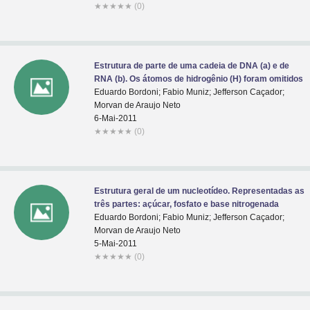
★
★
★
★
★
(0)
Estrutura de parte de uma cadeia de DNA (a) e de
RNA (b). Os átomos de hidrogênio (H) foram omitidos
Eduardo Bordoni; Fabio Muniz; Jefferson Caçador;
Morvan de Araujo Neto
6-Mai-2011
★
★
★
★
★
(0)
Estrutura geral de um nucleotídeo. Representadas as
três partes: açúcar, fosfato e base nitrogenada
Eduardo Bordoni; Fabio Muniz; Jefferson Caçador;
Morvan de Araujo Neto
5-Mai-2011
★
★
★
★
★
(0)