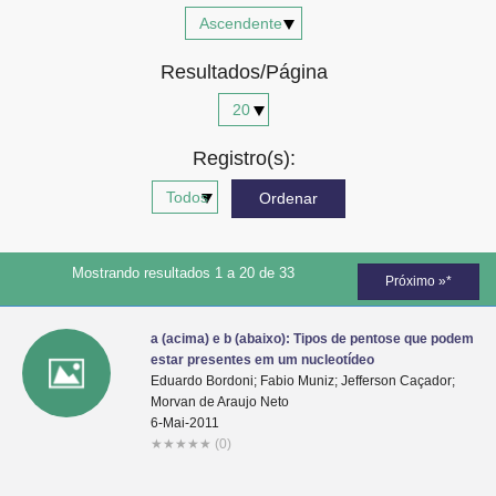
Advocacia-Geral da União
Resultados/Página
Banco Central do Brasil
Planalto
Registro(s):
Mostrando resultados 1 a 20 de 33
Próximo »*
a (acima) e b (abaixo): Tipos de pentose que podem
estar presentes em um nucleotídeo
Eduardo Bordoni; Fabio Muniz; Jefferson Caçador;
Morvan de Araujo Neto
6-Mai-2011
★
★
★
★
★
(0)