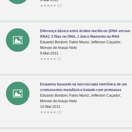
6-Mai-2011
★
★
★
★
★
(0)
Diferença básica entre ácidos nucléicos (DNA versus
RNA): 2 fitas no DNA. 1 único filamento no RNA
Eduardo Bordoni; Fabio Muniz; Jefferson Caçador;
Morvan de Araujo Neto
9-Mai-2011
★
★
★
★
★
(0)
Esquema baseado na microscopia eletrônica de um
cromossomo metafásico tratado com proteases
Eduardo Bordoni; Fabio Muniz; Jefferson Caçador;
Morvan de Araujo Neto
10-Mai-2011
★
★
★
★
★
(0)