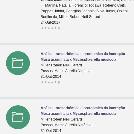
F.; Martins, Natália Florêncio; Togawa, Roberto Coiti;
Pappas Júnior, Georgios Joannis; Silva Junior, Orzenil
Bonfim da; Miller, Robert Neil Gerard
24-Jul-2017
★
★
★
★
★
(0)
Análise transcritômica e proteômica da interação
Musa acuminata x Mycosphaerella musicola
Miller, Robert Neil Gerard
Passos, Marco Aurélio Ninômia
31-Out-2014
★
★
★
★
★
(0)
Análise transcritômica e proteômica da interação
Musa acuminata x Mycosphaerella musicola
Miller, Robert Neil Gerard
Passos, Marco Aurélio Ninômia
31-Out-2014