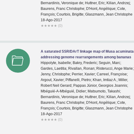
Bernardinis, Veronique de; Huttner, Eric; Kilian, Andrzej;
Baurens, Franc Christophe; D'Hont, Angélique; Cote,
François; Courtois, Brigitte; Glaszmann, Jean Christophe
18-Ago-2017
★
★
★
★
★
(0)
A saturated SSR/DArT linkage map of Musa acuminata
addressing genome rearrangements among bananas
Hippolyte, Isabelle; Bakry, Frederic; Seguin, Marc;
Gardes, Laetitia; Rivallan, Ronan; Risterucci, Ange Marie;
Jenny, Christophe; Perrier, Xavier; Carreel, Françoise;
Argout, Xavier; Piffanelli, Pietro; Khan, Imtiaz A.; Miller,
Robert Neil Gerard; Pappas Júnior, Georgios Joannis;
Mbéguié-A-Mbéguié, Didier; Matsumoto, Takashi;
Bernardinis, Veronique de; Huttner, Eric; Kilian, Andrzej;
Baurens, Franc Christophe; D'Hont, Angélique; Cote,
François; Courtois, Brigitte; Glaszmann, Jean Christophe
18-Ago-2017
★
★
★
★
★
(0)