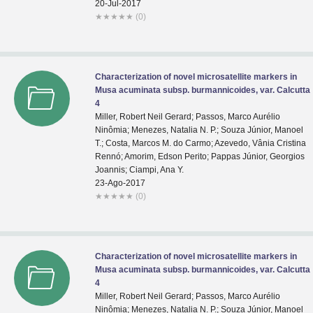
20-Jul-2017
★
★
★
★
★
(0)
Characterization of novel microsatellite markers in
Musa acuminata subsp. burmannicoides, var. Calcutta
4
Miller, Robert Neil Gerard; Passos, Marco Aurélio
Ninômia; Menezes, Natalia N. P.; Souza Júnior, Manoel
T.; Costa, Marcos M. do Carmo; Azevedo, Vânia Cristina
Rennó; Amorim, Edson Perito; Pappas Júnior, Georgios
Joannis; Ciampi, Ana Y.
23-Ago-2017
★
★
★
★
★
(0)
Characterization of novel microsatellite markers in
Musa acuminata subsp. burmannicoides, var. Calcutta
4
Miller, Robert Neil Gerard; Passos, Marco Aurélio
Ninômia; Menezes, Natalia N. P.; Souza Júnior, Manoel