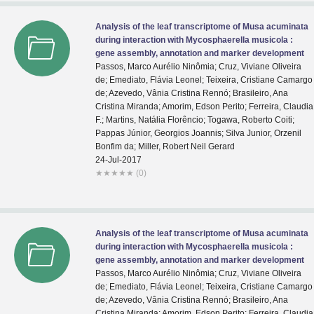
Analysis of the leaf transcriptome of Musa acuminata
during interaction with Mycosphaerella musicola :
gene assembly, annotation and marker development
Passos, Marco Aurélio Ninômia; Cruz, Viviane Oliveira
de; Emediato, Flávia Leonel; Teixeira, Cristiane Camargo
de; Azevedo, Vânia Cristina Rennó; Brasileiro, Ana
Cristina Miranda; Amorim, Edson Perito; Ferreira, Claudia
F.; Martins, Natália Florêncio; Togawa, Roberto Coiti;
Pappas Júnior, Georgios Joannis; Silva Junior, Orzenil
Bonfim da; Miller, Robert Neil Gerard
24-Jul-2017
★
★
★
★
★
(0)
Analysis of the leaf transcriptome of Musa acuminata
during interaction with Mycosphaerella musicola :
gene assembly, annotation and marker development
Passos, Marco Aurélio Ninômia; Cruz, Viviane Oliveira
de; Emediato, Flávia Leonel; Teixeira, Cristiane Camargo
de; Azevedo, Vânia Cristina Rennó; Brasileiro, Ana
Cristina Miranda; Amorim, Edson Perito; Ferreira, Claudia