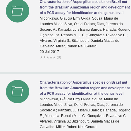
Characterization of Aspergillus species on Brazil nut
from the Brazilian Amazonian region and development
of a PCR assay for identification at the genus level
Midorikawa, Gláucia Emy Okida; Sousa, Maria de
Lourdes M. de; Silva, Otniel Freitas; Dias, Jurema do
Socorro A.; Kanzaki, Luis Isamu Barros; Hanada, Rogerio
E.; Mesquita, Renata M. L. C.; Gonçalves, Rivadalve C.;
Alvares, Virginia S.; Bittencourt, Daniela Matias de
Carvalho; Miller, Robert Neil Gerard
20-Jul-2017
★
★
★
★
★
(0)
Characterization of Aspergillus species on Brazil nut
from the Brazilian Amazonian region and development
of a PCR assay for identification at the genus level
Midorikawa, Gláucia Emy Okida; Sousa, Maria de
Lourdes M. de; Silva, Otniel Freitas; Dias, Jurema do
Socorro A.; Kanzaki, Luis Isamu Barros; Hanada, Rogerio
E.; Mesquita, Renata M. L. C.; Gonçalves, Rivadalve C.;
Alvares, Virginia S.; Bittencourt, Daniela Matias de
Carvalho; Miller, Robert Neil Gerard