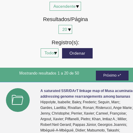
Advocacia-Geral da União
Resultados/Página
Banco Central do Brasil
Planalto
Registro(s):
Mostrando resultados 1 a 20 de 50
Próximo »*
A saturated SSR/DArT linkage map of Musa acuminata
addressing genome rearrangements among bananas
Hippolyte, Isabelle; Bakry, Frederic; Seguin, Marc;
Gardes, Laetitia; Rivallan, Ronan; Risterucci, Ange Marie;
Jenny, Christophe; Perrier, Xavier; Carreel, Françoise;
Argout, Xavier; Piffanelli, Pietro; Khan, Imtiaz A.; Miller,
Robert Neil Gerard; Pappas Júnior, Georgios Joannis;
Mbéguié-A-Mbéguié, Didier; Matsumoto, Takashi;