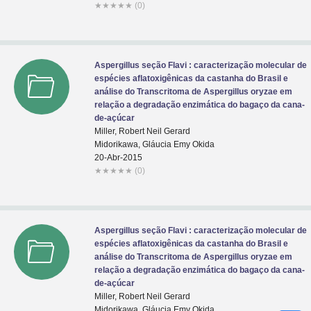
★
★
★
★
★
(0)
Aspergillus seção Flavi : caracterização molecular de
espécies aflatoxigênicas da castanha do Brasil e
análise do Transcritoma de Aspergillus oryzae em
relação a degradação enzimática do bagaço da cana-
de-açúcar
Miller, Robert Neil Gerard
Midorikawa, Gláucia Emy Okida
20-Abr-2015
★
★
★
★
★
(0)
Aspergillus seção Flavi : caracterização molecular de
espécies aflatoxigênicas da castanha do Brasil e
análise do Transcritoma de Aspergillus oryzae em
relação a degradação enzimática do bagaço da cana-
de-açúcar
Miller, Robert Neil Gerard
Midorikawa, Gláucia Emy Okida