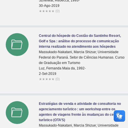
Sznelwar, Rebecca, 1993-
30-Ago-2019
★
★
★
★
★
(0)
Central do hóspede do Costão do Santinho Resort,
Golf e Spa : análise do processo de comunicação
interna realizado no atendimento aos hóspedes
Massukado-Nakatani, Marcia Shizue; Universidade
Federal do Paraná. Setor de Ciências Humanas. Curso
de Graduação em Turismo
Luz, Fernanda Maia da, 1992-
2-Set-2019
★
★
★
★
★
(0)
Estratégias de venda e atividade de consultoria no
agenciamento turístico : um workshop entre os
agentes de viagens frente às mudanças do cenário
turístico (OTA’S)
Massukado-Nakatani, Marcia Shizue; Universidade