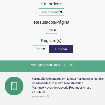
Em ordem:
Advocacia-Geral da União
Banco Central do Brasil
Resultados/Página
Planalto
Registro(s):
Mostrando resultados 1 a 1 de 1
Formação Continuada em Língua Portuguesa: Roteiro
de Atividades: 9º ano/3º bimestre/2012
Marinuse Neves de Azevedo Rodrigues Amaro
27-Jun-2012
★
★
★
★
★
(0)