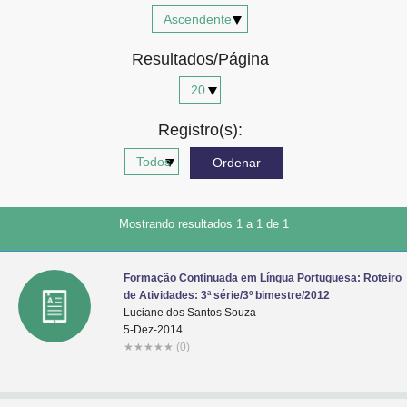
Advocacia-Geral da União
Resultados/Página
Banco Central do Brasil
Planalto
Registro(s):
Mostrando resultados 1 a 1 de 1
Formação Continuada em Língua Portuguesa: Roteiro
de Atividades: 3ª série/3º bimestre/2012
Luciane dos Santos Souza
5-Dez-2014
★
★
★
★
★
(0)