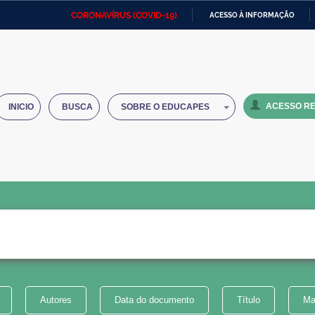
CORONAVÍRUS (COVID-19)
ACESSO À INFORMAÇÃO
Ministério da Defesa
Ministério das Relações
Mini
IR
Exteriores
PARA
O
Ministério da Cidadania
Ministério da Saúde
Mini
CONTEÚDO
ACESSO RE
INICIO
BUSCA
SOBRE O EDUCAPES
Ministério do Desenvolvimento
Controladoria-Geral da União
Minis
Regional
e do
Advocacia-Geral da União
Banco Central do Brasil
Plana
Autores
Data do documento
Título
Ma