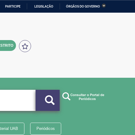
PARTICIPE
LEGISLAÇÃO
ÓRGÃOS DO GOVERNO
stério da Economia
Ministério da Infraestrutura
stério de Minas e Energia
Ministério da Ciência,
Tecnologia, Inovações e
Comunicações
STRITO
tério da Mulher, da Família
Secretaria-Geral
s Direitos Humanos
lto
terial UAB
Periódicos