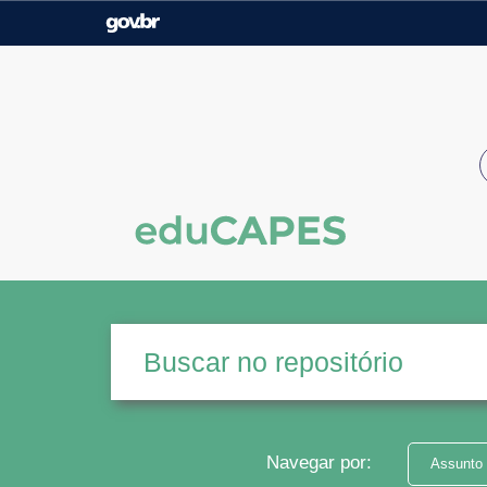
Casa Civil
Ministério da Justiça e
Segurança Pública
Ministério da Agricultura,
Ministério da Educação
Pecuária e Abastecimento
Ministério do Meio Ambiente
Ministério do Turismo
Secretaria de Governo
Gabinete de Segurança
Institucional
Navegar por:
Assunto