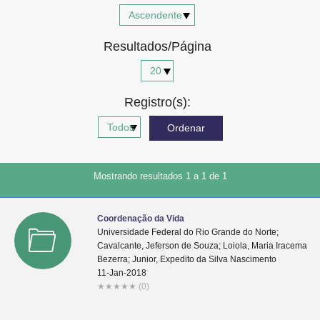
Advocacia-Geral da União
Resultados/Página
Banco Central do Brasil
Planalto
Registro(s):
Mostrando resultados 1 a 1 de 1
Coordenação da Vida
Universidade Federal do Rio Grande do Norte;
Cavalcante, Jeferson de Souza; Loiola, Maria Iracema
Bezerra; Junior, Expedito da Silva Nascimento
11-Jan-2018
★
★
★
★
★
(0)