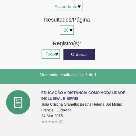
Advocacia-Geral da União
Resultados/Página
Banco Central do Brasil
Planalto
Registro(s):
Mostrando resultados 1 a 1 de 1
EDUCAÇÃO A DISTÂNCIA COMO MODALIDADE
INCLUSIVA: E-SIPRIS
Julia Cristina Granetto; Beatriz Helena Dal Molin;
Francieli Ludovico
24-Mar-2015
★
★
★
★
★
(0)