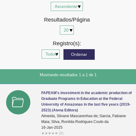
Advocacia-Geral da União
Resultados/Página
Banco Central do Brasil
Planalto
Registro(s):
Mostrando resultados 1 a 1 de 1
FAPEAM's investment in the academic production of
Graduate Programs in Education at the Federal
University of Amazonas in the last five years (2019-
2023) (Atena Editora)
Almeida, Silvane Mascarenhas de; Garcia, Fabiane
Maia; Silva, Ronilda Rodrigues Couto da
16-Jan-2025
★
★
★
★
★
(0)