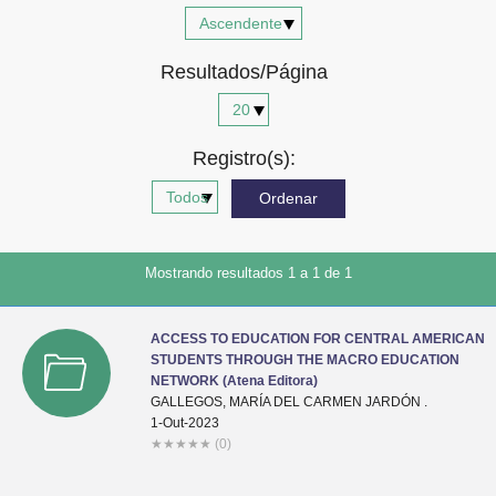
Advocacia-Geral da União
Resultados/Página
Banco Central do Brasil
Planalto
Registro(s):
Mostrando resultados 1 a 1 de 1
ACCESS TO EDUCATION FOR CENTRAL AMERICAN
STUDENTS THROUGH THE MACRO EDUCATION
NETWORK (Atena Editora)
GALLEGOS, MARÍA DEL CARMEN JARDÓN .
1-Out-2023
★
★
★
★
★
(0)