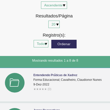
Advocacia-Geral da União
Resultados/Página
Banco Central do Brasil
Planalto
Registro(s):
Mostrando resultados 1 a 8 de 8
Entendendo Práticas de Xadrez
Forma Educacional; Cavalheiro, Claudionor Nunes
9-Dez-2022
★
★
★
★
★
(0)