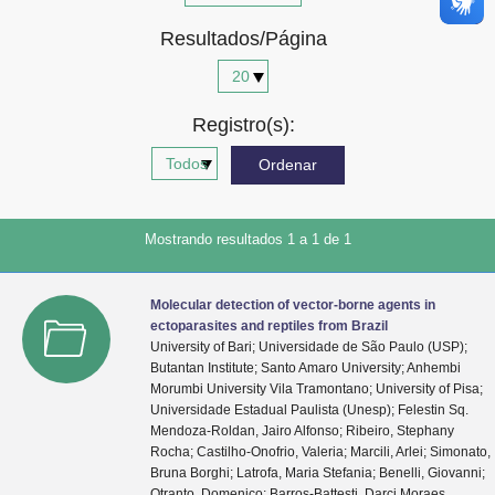
Advocacia-Geral da União
Resultados/Página
Banco Central do Brasil
Planalto
Registro(s):
Mostrando resultados 1 a 1 de 1
Molecular detection of vector-borne agents in
ectoparasites and reptiles from Brazil
University of Bari; Universidade de São Paulo (USP);
Butantan Institute; Santo Amaro University; Anhembi
Morumbi University Vila Tramontano; University of Pisa;
Universidade Estadual Paulista (Unesp); Felestin Sq.
Mendoza-Roldan, Jairo Alfonso; Ribeiro, Stephany
Rocha; Castilho-Onofrio, Valeria; Marcili, Arlei; Simonato,
Bruna Borghi; Latrofa, Maria Stefania; Benelli, Giovanni;
Otranto, Domenico; Barros-Battesti, Darci Moraes