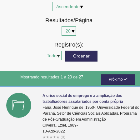
Advocacia-Geral da União
Resultados/Página
Banco Central do Brasil
Planalto
Registro(s):
Mostrando resultados 1 a 20 de 27
Próximo »*
A crise social do emprego e a ampliação dos
trabalhadores assalariados por conta própria
Faria, José Henrique de, 1950-; Universidade Federal do
Paraná. Setor de Ciências Sociais Aplicadas. Programa
de Pós-Graduação em Administração
Oliveira, Eziel, 1989-
10-Ago-2022
★
★
★
★
★
(0)