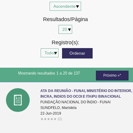
Advocacia-Geral da União
Resultados/Página
Banco Central do Brasil
Planalto
Registro(s):
Mostrando resultados 1 a 20 de 137
Próximo »*
ATA DA REUNIÃO - FUNAI, MINISTÉRIO DO INTERIOR,
INCRA, INDIOS DO OCOI E ITAIPU BINACIONAL
FUNDAÇÃO NACIONAL DO ÍNDIO - FUNAI
SUNDFELD, Maristela
22-Jun-2019
★
★
★
★
★
(0)