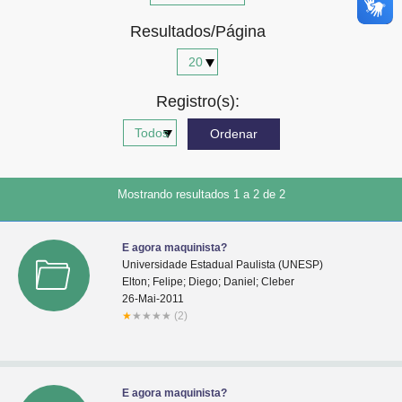
Advocacia-Geral da União
Resultados/Página
Banco Central do Brasil
Planalto
Registro(s):
Mostrando resultados 1 a 2 de 2
E agora maquinista?
Universidade Estadual Paulista (UNESP)
Elton; Felipe; Diego; Daniel; Cleber
26-Mai-2011
★
★
★
★
★
(2)
E agora maquinista?