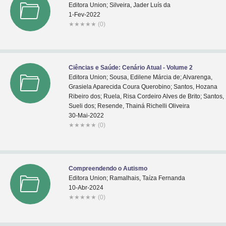
Editora Union; Silveira, Jader Luís da
1-Fev-2022
★
★
★
★
★
(0)
Ciências e Saúde: Cenário Atual - Volume 2
Editora Union; Sousa, Edilene Márcia de; Alvarenga,
Grasiela Aparecida Coura Querobino; Santos, Hozana
Ribeiro dos; Ruela, Risa Cordeiro Alves de Brito; Santos,
Sueli dos; Resende, Thainá Richelli Oliveira
30-Mai-2022
★
★
★
★
★
(0)
Compreendendo o Autismo
Editora Union; Ramalhais, Taíza Fernanda
10-Abr-2024
★
★
★
★
★
(0)