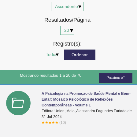
Advocacia-Geral da União
Resultados/Página
Banco Central do Brasil
Planalto
Registro(s):
Mostrando resultados 1 a 20 de 70
Próximo »*
A Psicologia na Promoção de Saúde Mental e Bem-
Estar: Mosaico Psicológico de Reflexões
Contemporâneas - Volume 1
Editora Union; Melo, Alessandra Fagundes Furtado de
31-Jul-2024
★
★
★
★
★
(10)