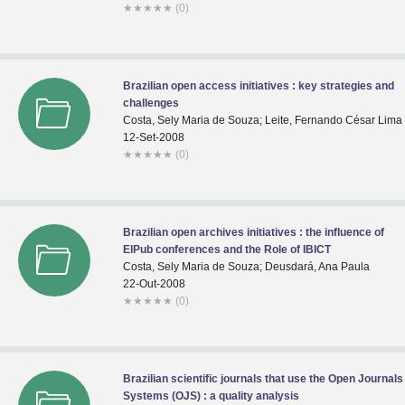
★
★
★
★
★
(0)
Brazilian open access initiatives : key strategies and
challenges
Costa, Sely Maria de Souza; Leite, Fernando César Lima
12-Set-2008
★
★
★
★
★
(0)
Brazilian open archives initiatives : the influence of
ElPub conferences and the Role of IBICT
Costa, Sely Maria de Souza; Deusdará, Ana Paula
22-Out-2008
★
★
★
★
★
(0)
Brazilian scientific journals that use the Open Journals
Systems (OJS) : a quality analysis