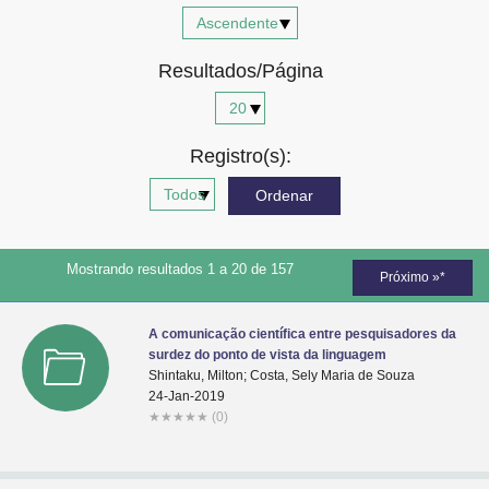
Advocacia-Geral da União
Resultados/Página
Banco Central do Brasil
Planalto
Registro(s):
Mostrando resultados 1 a 20 de 157
Próximo »*
A comunicação científica entre pesquisadores da
surdez do ponto de vista da linguagem
Shintaku, Milton; Costa, Sely Maria de Souza
24-Jan-2019
★
★
★
★
★
(0)