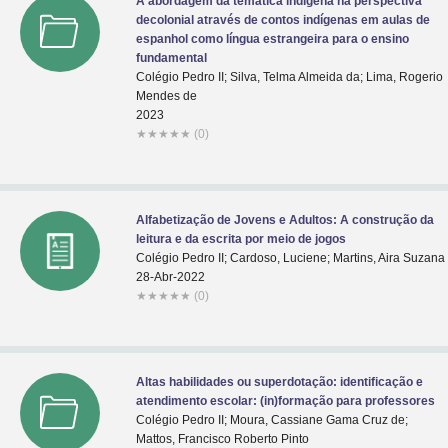
A abordagem da temática indígena na perspectiva
decolonial através de contos indígenas em aulas de
espanhol como língua estrangeira para o ensino
fundamental
Colégio Pedro II; Silva, Telma Almeida da; Lima, Rogerio
Mendes de
2023
★
★
★
★
★
(0)
Alfabetização de Jovens e Adultos: A construção da
leitura e da escrita por meio de jogos
Colégio Pedro II; Cardoso, Luciene; Martins, Aira Suzana
28-Abr-2022
★
★
★
★
★
(0)
Altas habilidades ou superdotação: identificação e
atendimento escolar: (in)formação para professores
Colégio Pedro II; Moura, Cassiane Gama Cruz de;
Mattos, Francisco Roberto Pinto