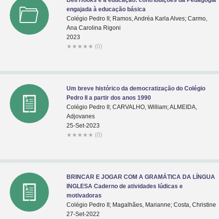
Bell Hooks e a educação: contribuições da Pedagogia
engajada à educação básica
Colégio Pedro II; Ramos, Andréa Karla Alves; Carmo,
Ana Carolina Rigoni
2023
★
★
★
★
★
(0)
Um breve histórico da democratização do Colégio
Pedro II a partir dos anos 1990
Colégio Pedro II; CARVALHO, William; ALMEIDA,
Adjovanes
25-Set-2023
★
★
★
★
★
(0)
BRINCAR E JOGAR COM A GRAMÁTICA DA LÍNGUA
INGLESA Caderno de atividades lúdicas e
motivadoras
Colégio Pedro II; Magalhães, Marianne; Costa, Christine
27-Set-2022