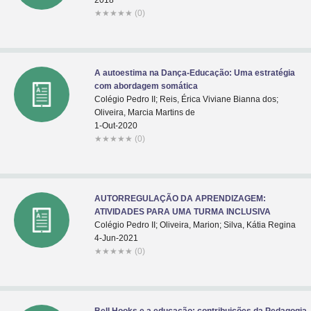
2018
★
★
★
★
★
(0)
A autoestima na Dança-Educação: Uma estratégia
com abordagem somática
Colégio Pedro II; Reis, Érica Viviane Bianna dos;
Oliveira, Marcia Martins de
1-Out-2020
★
★
★
★
★
(0)
AUTORREGULAÇÃO DA APRENDIZAGEM:
ATIVIDADES PARA UMA TURMA INCLUSIVA
Colégio Pedro II; Oliveira, Marion; Silva, Kátia Regina
4-Jun-2021
★
★
★
★
★
(0)