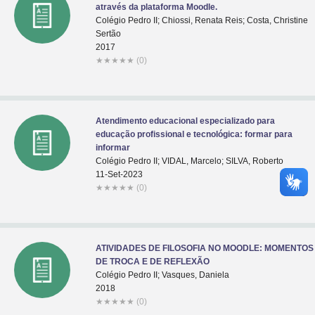
através da plataforma Moodle.
Colégio Pedro II; Chiossi, Renata Reis; Costa, Christine
Sertão
2017
★
★
★
★
★
(0)
Atendimento educacional especializado para
educação profissional e tecnológica: formar para
informar
Colégio Pedro II; VIDAL, Marcelo; SILVA, Roberto
11-Set-2023
★
★
★
★
★
(0)
ATIVIDADES DE FILOSOFIA NO MOODLE: MOMENTOS
DE TROCA E DE REFLEXÃO
Colégio Pedro II; Vasques, Daniela
2018
★
★
★
★
★
(0)