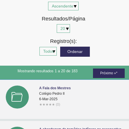
Advocacia-Geral da União
Resultados/Página
Banco Central do Brasil
Planalto
Registro(s):
Mostrando resultados 1 a 20 de 183
Próximo »*
A Fala dos Mestres
Colégio Pedro II
6-Mar-2025
★
★
★
★
★
(0)