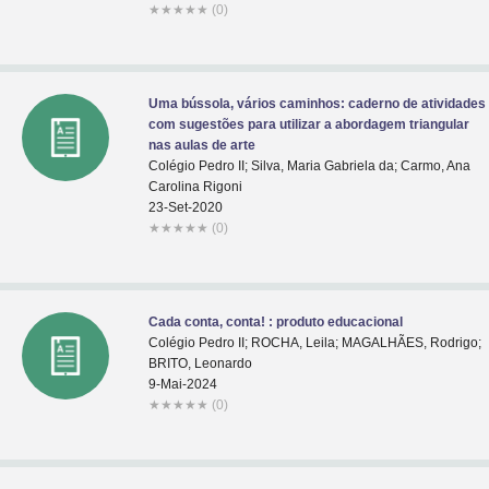
★
★
★
★
★
(0)
Uma bússola, vários caminhos: caderno de atividades
com sugestões para utilizar a abordagem triangular
nas aulas de arte
Colégio Pedro II; Silva, Maria Gabriela da; Carmo, Ana
Carolina Rigoni
23-Set-2020
★
★
★
★
★
(0)
Cada conta, conta! : produto educacional
Colégio Pedro II; ROCHA, Leila; MAGALHÃES, Rodrigo;
BRITO, Leonardo
9-Mai-2024
★
★
★
★
★
(0)