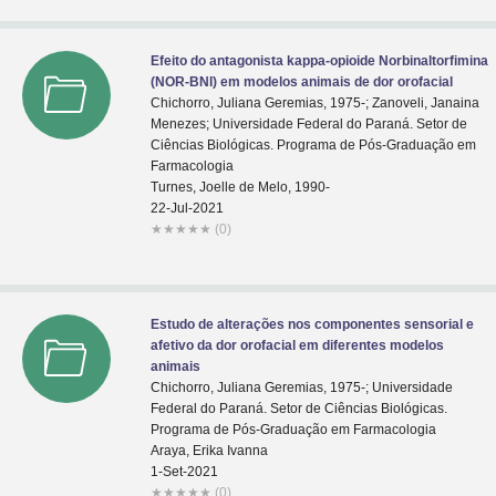
Efeito do antagonista kappa-opioide Norbinaltorfimina
(NOR-BNI) em modelos animais de dor orofacial
Chichorro, Juliana Geremias, 1975-; Zanoveli, Janaina
Menezes; Universidade Federal do Paraná. Setor de
Ciências Biológicas. Programa de Pós-Graduação em
Farmacologia
Turnes, Joelle de Melo, 1990-
22-Jul-2021
★
★
★
★
★
(0)
Estudo de alterações nos componentes sensorial e
afetivo da dor orofacial em diferentes modelos
animais
Chichorro, Juliana Geremias, 1975-; Universidade
Federal do Paraná. Setor de Ciências Biológicas.
Programa de Pós-Graduação em Farmacologia
Araya, Erika Ivanna
1-Set-2021
★
★
★
★
★
(0)