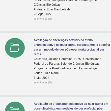
de Ciências Biológicas. Curso de Graduação em
Ciências Biológicas
Andrade, Eder Gambeta de
23-Ago-2022
★
★
★
★
★
(0)
Avaliação de diferenças sexuais no efeito
antinociceptivo do ibuprofeno, paracetamos e codeína
em um modelo de dor pós-operatória orofacial em
ratos
Chichorro, Juliana Geremias, 1975-; Universidade
Federal do Paraná. Setor de Ciências Biológicas.
Programa de Pós-Graduação em Farmacologia
Zortea, Julia Maria
7-Mai-2024
★
★
★
★
★
(0)
Avaliação de efeito antinociceptivo da naltrexona em
dose ultrabaixa em modelos de dor orofacial pós-