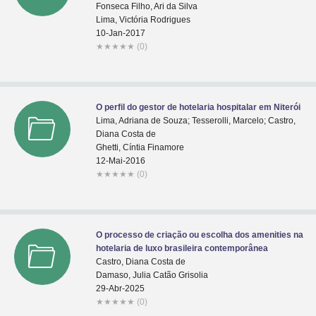
Fonseca Filho, Ari da Silva
Lima, Victória Rodrigues
10-Jan-2017
★
★
★
★
★
(0)
O perfil do gestor de hotelaria hospitalar em Niterói
Lima, Adriana de Souza; Tesserolli, Marcelo; Castro,
Diana Costa de
Ghetti, Cíntia Finamore
12-Mai-2016
★
★
★
★
★
(0)
O processo de criação ou escolha dos amenities na
hotelaria de luxo brasileira contemporânea
Castro, Diana Costa de
Damaso, Julia Catão Grisolia
29-Abr-2025
★
★
★
★
★
(0)