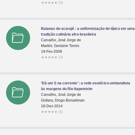
★
★
★
★
★
(0)
Baianas do acarajé : a uniformização do típico em uma
tradição culinária afro-brasileira
Carvalho, José Jorge de
Martini, Gerlaine Torres
19-Fev-2009
★
★
★
★
★
(0)
‘Dá um S na corrente’ : a rede esotérico-umbandista
às margens do Rio Itapemirim
Carvalho, José Jorge de
Goltara, Diogo Bonadiman
18-Dez-2014
★
★
★
★
★
(0)