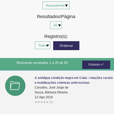
Advocacia-Geral da União
Resultados/Página
Banco Central do Brasil
Planalto
Registro(s):
Mostrando resultados 1 a 20 de 60
Próximo »*
A ambígua condição negra em Cuba : relações raciais
e mobilizações coletivas antirracistas
Carvalho, José Jorge de
Souza, Bárbara Oliveira
12-Ago-2016
★
★
★
★
★
(0)