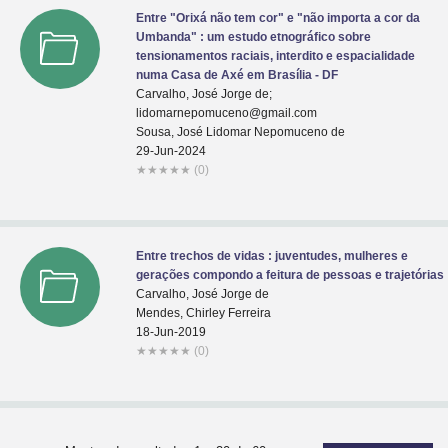
Entre "Orixá não tem cor" e "não importa a cor da
Umbanda" : um estudo etnográfico sobre
tensionamentos raciais, interdito e espacialidade
numa Casa de Axé em Brasília - DF
Carvalho, José Jorge de;
lidomarnepomuceno@gmail.com
Sousa, José Lidomar Nepomuceno de
29-Jun-2024
★
★
★
★
★
(0)
Entre trechos de vidas : juventudes, mulheres e
gerações compondo a feitura de pessoas e trajetórias
Carvalho, José Jorge de
Mendes, Chirley Ferreira
18-Jun-2019
★
★
★
★
★
(0)