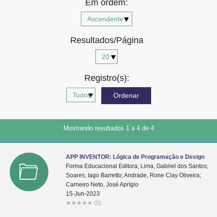
Em ordem:
Advocacia-Geral da União
Banco Central do Brasil
Resultados/Página
Planalto
Registro(s):
Mostrando resultados 1 a 4 de 4
APP INVENTOR: Lógica de Programação e Design
Forma Educacional Editora; Lima, Gabriel dos Santos;
Soares, Iago Barretto; Andrade, Rone Clay Oliveira;
Carneiro Neto, José Aprígio
15-Jun-2023
★
★
★
★
★
(0)