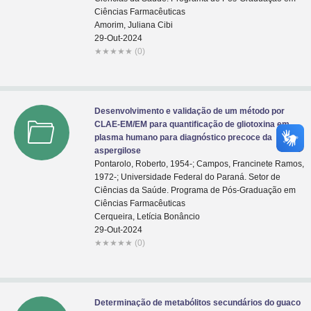
Ciências Farmacêuticas
Amorim, Juliana Cibi
29-Out-2024
★
★
★
★
★
(0)
Desenvolvimento e validação de um método por
CLAE-EM/EM para quantificação de gliotoxina em
plasma humano para diagnóstico precoce da
aspergilose
Pontarolo, Roberto, 1954-; Campos, Francinete Ramos,
1972-; Universidade Federal do Paraná. Setor de
Ciências da Saúde. Programa de Pós-Graduação em
Ciências Farmacêuticas
Cerqueira, Letícia Bonâncio
29-Out-2024
★
★
★
★
★
(0)
Determinação de metabólitos secundários do guaco