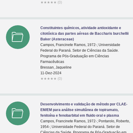
★
★
★
★
★
(0)
Constituintes químicos, atividade antioxidante e
citotóxica das partes aéreas de Baccharis burchellii
Baker (Asteraceae)
Campos, Francinete Ramos, 1972-; Universidade
Federal do Paraná. Setor de Ciências da Saúde.
Programa de Pós-Graduação em Ciências
Farmacêuticas
Bressan, Jaqueline
11-Dez-2024
★
★
★
★
★
(0)
Desenvolvimento e validação de método por CLAE-
EM/EM para análise simultânea de topiramato,
fenitoína e fenobarbital em fluido oral e plasma
Campos, Francinete Ramos, 1972-; Pontarolo, Roberto,
1954-; Universidade Federal do Paraná. Setor de
Ciências da Saúde. Programa de Pós-Graduação em