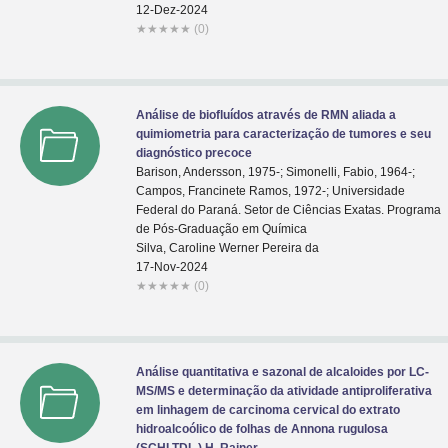
12-Dez-2024
★
★
★
★
★
(0)
Análise de biofluídos através de RMN aliada a
quimiometria para caracterização de tumores e seu
diagnóstico precoce
Barison, Andersson, 1975-; Simonelli, Fabio, 1964-;
Campos, Francinete Ramos, 1972-; Universidade
Federal do Paraná. Setor de Ciências Exatas. Programa
de Pós-Graduação em Química
Silva, Caroline Werner Pereira da
17-Nov-2024
★
★
★
★
★
(0)
Análise quantitativa e sazonal de alcaloides por LC-
MS/MS e determinação da atividade antiproliferativa
em linhagem de carcinoma cervical do extrato
hidroalcoólico de folhas de Annona rugulosa