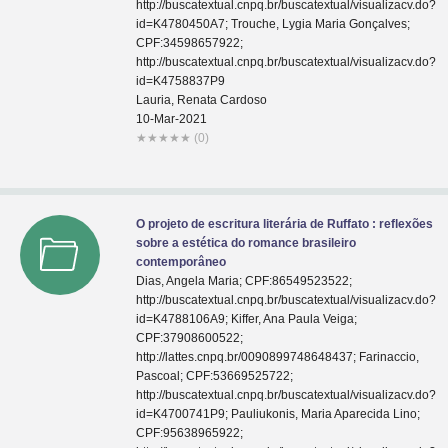
http://buscatextual.cnpq.br/buscatextual/visualizacv.do?
id=K4780450A7; Trouche, Lygia Maria Gonçalves;
CPF:34598657922;
http://buscatextual.cnpq.br/buscatextual/visualizacv.do?
id=K4758837P9
Lauria, Renata Cardoso
10-Mar-2021
★
★
★
★
★
(0)
O projeto de escritura literária de Ruffato : reflexões
sobre a estética do romance brasileiro
contemporâneo
Dias, Angela Maria; CPF:86549523522;
http://buscatextual.cnpq.br/buscatextual/visualizacv.do?
id=K4788106A9; Kiffer, Ana Paula Veiga;
CPF:37908600522;
http://lattes.cnpq.br/0090899748648437; Farinaccio,
Pascoal; CPF:53669525722;
http://buscatextual.cnpq.br/buscatextual/visualizacv.do?
id=K4700741P9; Pauliukonis, Maria Aparecida Lino;
CPF:95638965922;