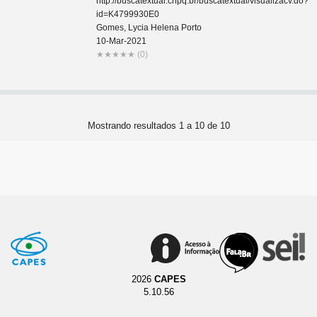
http://buscatextual.cnpq.br/buscatextual/visualizacv.do?
id=K4799930E0
Gomes, Lycia Helena Porto
10-Mar-2021
★
★
★
★
★
(0)
Mostrando resultados 1 a 10 de 10
2026
CAPES
5.10.56