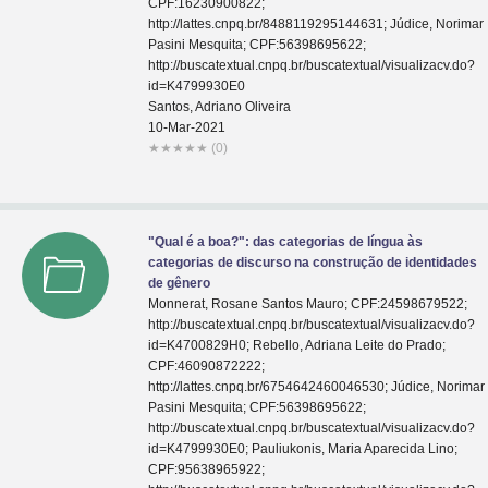
CPF:16230900822;
http://lattes.cnpq.br/8488119295144631; Júdice, Norimar
Pasini Mesquita; CPF:56398695622;
http://buscatextual.cnpq.br/buscatextual/visualizacv.do?
id=K4799930E0
Santos, Adriano Oliveira
10-Mar-2021
★
★
★
★
★
(0)
"Qual é a boa?": das categorias de língua às
categorias de discurso na construção de identidades
de gênero
Monnerat, Rosane Santos Mauro; CPF:24598679522;
http://buscatextual.cnpq.br/buscatextual/visualizacv.do?
id=K4700829H0; Rebello, Adriana Leite do Prado;
CPF:46090872222;
http://lattes.cnpq.br/6754642460046530; Júdice, Norimar
Pasini Mesquita; CPF:56398695622;
http://buscatextual.cnpq.br/buscatextual/visualizacv.do?
id=K4799930E0; Pauliukonis, Maria Aparecida Lino;
CPF:95638965922;