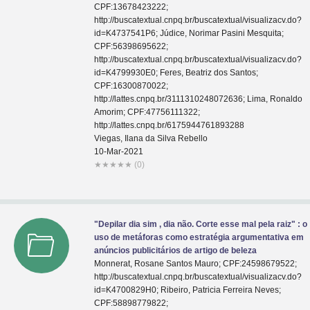
CPF:13678423222;
http://buscatextual.cnpq.br/buscatextual/visualizacv.do?
id=K4737541P6; Júdice, Norimar Pasini Mesquita;
CPF:56398695622;
http://buscatextual.cnpq.br/buscatextual/visualizacv.do?
id=K4799930E0; Feres, Beatriz dos Santos;
CPF:16300870022;
http://lattes.cnpq.br/3111310248072636; Lima, Ronaldo
Amorim; CPF:47756111322;
http://lattes.cnpq.br/6175944761893288
Viegas, Ilana da Silva Rebello
10-Mar-2021
★
★
★
★
★
(0)
"Depilar dia sim , dia não. Corte esse mal pela raiz" : o
uso de metáforas como estratégia argumentativa em
anúncios publicitários de artigo de beleza
Monnerat, Rosane Santos Mauro; CPF:24598679522;
http://buscatextual.cnpq.br/buscatextual/visualizacv.do?
id=K4700829H0; Ribeiro, Patricia Ferreira Neves;
CPF:58898779822;