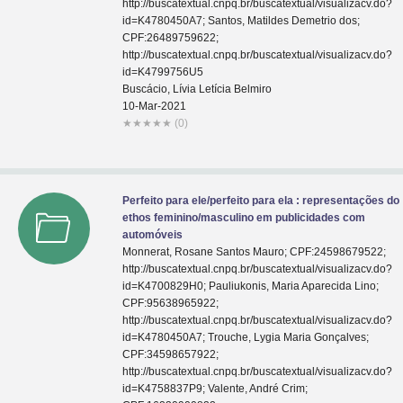
http://buscatextual.cnpq.br/buscatextual/visualizacv.do?
id=K4780450A7; Santos, Matildes Demetrio dos;
CPF:26489759622;
http://buscatextual.cnpq.br/buscatextual/visualizacv.do?
id=K4799756U5
Buscácio, Lívia Letícia Belmiro
10-Mar-2021
★
★
★
★
★
(0)
Perfeito para ele/perfeito para ela : representações do
ethos feminino/masculino em publicidades com
automóveis
Monnerat, Rosane Santos Mauro; CPF:24598679522;
http://buscatextual.cnpq.br/buscatextual/visualizacv.do?
id=K4700829H0; Pauliukonis, Maria Aparecida Lino;
CPF:95638965922;
http://buscatextual.cnpq.br/buscatextual/visualizacv.do?
id=K4780450A7; Trouche, Lygia Maria Gonçalves;
CPF:34598657922;
http://buscatextual.cnpq.br/buscatextual/visualizacv.do?
id=K4758837P9; Valente, André Crim;