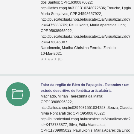
dos Santos; CPF:16300870022;
http://lattes.cnpq.br/3111310248072636; Trouche, Lygia
Maria Gonçalves; CPF:34598657922;
http://buscatextual.cnpq.br/buscatextual/visualizacv.do?
id=K4758837P9; Pauliukonis, Maria Aparecida Lino;
CPF:95638965922;
http://buscatextual.cnpq.br/buscatextual/visualizacv.do?
id=K4780450A7
Nascimento, Martha Christina Ferreira Zoni do
10-Mar-2021
★
★
★
★
★
(0)
Falar da região do Bico do Papagaio - Tocantins : um
estudo descritivo de fonética articulatória
Machado, Mirian Therezinha da Matta;
CPF:13908096322;
http://lattes.cnpq.br/0294031551034258; Souza, Claudia
Nivia Roncarati de; CPF:09500870522;
http://buscatextual.cnpq.br/buscatextual/visualizacv.do?
id=K4787838Z7; Silva, Edila Vianna da;
CPF:11709805022; Pauliukonis, Maria Aparecida Lino;