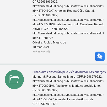
CPF:95638965922;
http://buscatextual.cnpq.br/buscatextual/visualizacv.do?
id=K4780450A7; Angelim, Regina Célia Cabral;
CPF:95314668322;
http://buscatextual.cnpq.br/buscatextual/visualizacv.do?
id=K4797779P3&dataRevisao=null; Cavaliere, Ricardo
Stavola; CPF:15789464522;
http://buscatextual.cnpq.br/buscatextual/visualizacv.do?
id=K4782812J5
Oliveira, Aroldo Magno de
10-Mar-2021
★
★
★
★
★
(0)
O não-dito construído pelo viés do humor nas charges
Monnerat, Rosane Santos Mauro; CPF:24598679522;
http://buscatextual.cnpq.br/buscatextual/visualizacv.do?
id=K4700829H0; Pauliukonis, Maria Aparecida Lino;
CPF:95638965922;
http://buscatextual.cnpq.br/buscatextual/visualizacv.do?
id=K4780450A7; Almeida, Fernando Afonso de;
CPF:15325618422;