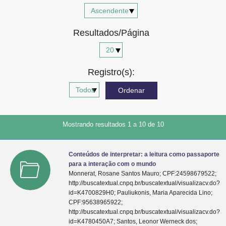
Advocacia-Geral da União
Resultados/Página
Banco Central do Brasil
Planalto
Registro(s):
Mostrando resultados 1 a 10 de 10
Conteúdos de interpretar: a leitura como passaporte
para a interação com o mundo
Monnerat, Rosane Santos Mauro; CPF:24598679522;
http://buscatextual.cnpq.br/buscatextual/visualizacv.do?
id=K4700829H0; Pauliukonis, Maria Aparecida Lino;
CPF:95638965922;
http://buscatextual.cnpq.br/buscatextual/visualizacv.do?
id=K4780450A7; Santos, Leonor Werneck dos;