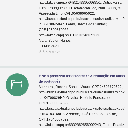
http://lattes.cnpq.br/9482143395098351; Dutra, Vania
Lúcia Rodrigues; CPF:69482268722; Pauliukonis, Maria
Aparecida Lino; CPF:95638965922;
http://buscatextual.cnpq.br/buscatextual/visualizacv.do?
id=K4780450A7; Feres, Beatriz dos Santos;
CPF:16300870022;
http://lattes.cnpq.br/3111310248072636
Maia, Suelen Nunes
10-Mar-2021
★
★
★
★
★
(0)
E se a premissa for discordar? A refutação em aulas
de português
Monnerat, Rosane Santos Mauro; CPF:24598679522;
http://buscatextual.cnpq.br/buscatextual/visualizacv.do?
id=K4700829H0; Oliveira, Helênio Fonseca de;
CPF:13000987622;
http://buscatextual.cnpq.br/buscatextual/visualizacv.do?
id=K4783168U3; Azeredo, José Carlos Santos de;
CPF:17546637622;
http://lattes.cnpq.br/6832862656902243; Feres, Beatriz