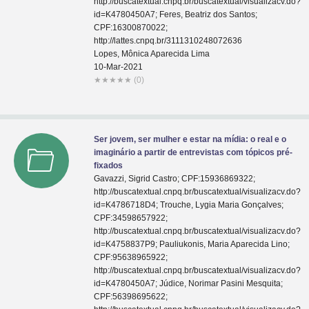
http://buscatextual.cnpq.br/buscatextual/visualizacv.do?
id=K4780450A7; Feres, Beatriz dos Santos;
CPF:16300870022;
http://lattes.cnpq.br/3111310248072636
Lopes, Mônica Aparecida Lima
10-Mar-2021
★
★
★
★
★
(0)
Ser jovem, ser mulher e estar na mídia: o real e o
imaginário a partir de entrevistas com tópicos pré-
fixados
Gavazzi, Sigrid Castro; CPF:15936869322;
http://buscatextual.cnpq.br/buscatextual/visualizacv.do?
id=K4786718D4; Trouche, Lygia Maria Gonçalves;
CPF:34598657922;
http://buscatextual.cnpq.br/buscatextual/visualizacv.do?
id=K4758837P9; Pauliukonis, Maria Aparecida Lino;
CPF:95638965922;
http://buscatextual.cnpq.br/buscatextual/visualizacv.do?
id=K4780450A7; Júdice, Norimar Pasini Mesquita;
CPF:56398695622;