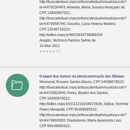
http://buscatextual.cnpq.br/buscatextual/visualizacv.do?
id=K4781504P3; Almeida, Maria Jussara Abraçado de;
CPF:13800967522;
http://buscatextual.cnpq.br/buscatextual/visualizacv.do?
id=K4790587H0; Gouvêa, Lúcia Helena Martins;
CPF:13546733222;
http://lattes.cnpq.br/9653839738089204
Aragão, Verônica Palmira Salme de
10-Mar-2021
★
★
★
★
★
(0)
O papel dos nomes na (des)construção das fábulas
Monnerat, Rosane Santos Mauro; CPF:24598679522;
http://buscatextual.cnpq.br/buscatextual/visualizacv.do?
id=K4700829H0; Feres, Beatriz dos Santos;
CPF:16300870022;
http://lattes.cnpq.br/3111310248072636; Júdice, Norimar
Pasini Mesquita; CPF:56398695622;
http://buscatextual.cnpq.br/buscatextual/visualizacv.do?
id=K4799930E0; Pauliukonis, Maria Aparecida Lino;
CPF:95638965922;