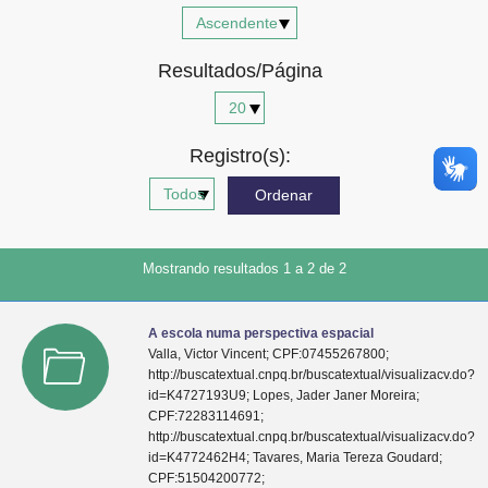
Advocacia-Geral da União
Resultados/Página
Banco Central do Brasil
Planalto
Registro(s):
Mostrando resultados 1 a 2 de 2
A escola numa perspectiva espacial
Valla, Victor Vincent; CPF:07455267800;
http://buscatextual.cnpq.br/buscatextual/visualizacv.do?
id=K4727193U9; Lopes, Jader Janer Moreira;
CPF:72283114691;
http://buscatextual.cnpq.br/buscatextual/visualizacv.do?
id=K4772462H4; Tavares, Maria Tereza Goudard;
CPF:51504200772;