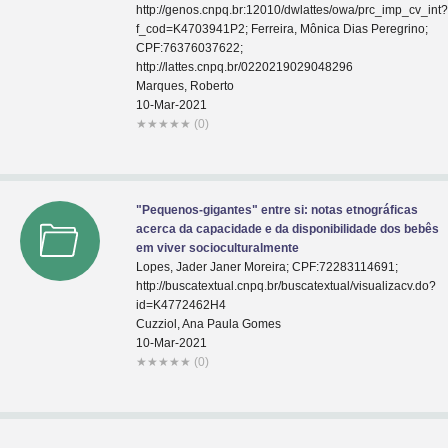
http://genos.cnpq.br:12010/dwlattes/owa/prc_imp_cv_int
f_cod=K4703941P2; Ferreira, Mônica Dias Peregrino;
CPF:76376037622;
http://lattes.cnpq.br/0220219029048296
Marques, Roberto
10-Mar-2021
★
★
★
★
★
(0)
"Pequenos-gigantes" entre si: notas etnográficas
acerca da capacidade e da disponibilidade dos bebês
em viver socioculturalmente
Lopes, Jader Janer Moreira; CPF:72283114691;
http://buscatextual.cnpq.br/buscatextual/visualizacv.do?
id=K4772462H4
Cuzziol, Ana Paula Gomes
10-Mar-2021
★
★
★
★
★
(0)