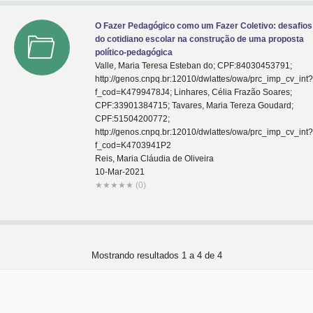
O Fazer Pedagógico como um Fazer Coletivo: desafios
do cotidiano escolar na construção de uma proposta
político-pedagógica
Valle, Maria Teresa Esteban do; CPF:84030453791;
http://genos.cnpq.br:12010/dwlattes/owa/prc_imp_cv_int
f_cod=K4799478J4; Linhares, Célia Frazão Soares;
CPF:33901384715; Tavares, Maria Tereza Goudard;
CPF:51504200772;
http://genos.cnpq.br:12010/dwlattes/owa/prc_imp_cv_int
f_cod=K4703941P2
Reis, Maria Cláudia de Oliveira
10-Mar-2021
★
★
★
★
★
(0)
Mostrando resultados 1 a 4 de 4