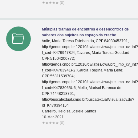
★
★
★
★
★
(0)
Múltiplas tramas de encontros e desencontros de
saberes dos sujeitos no espaço da creche
Valle, Maria Teresa Esteban do; CPF:84030453791;
http://genos.cnpq.br:12010/dwlattes/owa/prc_imp_cv_int
f_cod=K4799478J4; Tavares, Maria Tereza Goudard;
CPF:51504200772;
http://genos.cnpq.br:12010/dwlattes/owa/prc_imp_cv_int
f_cod=K4703941P2; Garcia, Regina Maria Leite;
CPF:55311539704;
http://genos.cnpq.br:12010/dwlattes/owa/prc_imp_cv_int
f_cod=K4783065U6; Mello, Marisol Barenco de;
CPF:74448218791;
http://buscatextual.cnpq.br/buscatextual/visualizacv.do?
id=K4703941J4
Carreiro, Heloisa Josiele Santos
10-Mar-2021
★
★
★
★
★
(0)