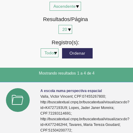
Advocacia-Geral da União
Resultados/Página
Banco Central do Brasil
Planalto
Registro(s):
Mostrando resultados 1 a 4 de 4
A escola numa perspectiva espacial
Valla, Victor Vincent; CPF:07455267800;
http://buscatextual.cnpq.br/buscatextual/visualizacv.do?
id=K4727193U9; Lopes, Jader Janer Moreira;
CPF:72283114691;
http://buscatextual.cnpq.br/buscatextual/visualizacv.do?
id=K4772462H4; Tavares, Maria Tereza Goudard;
CPF:51504200772;