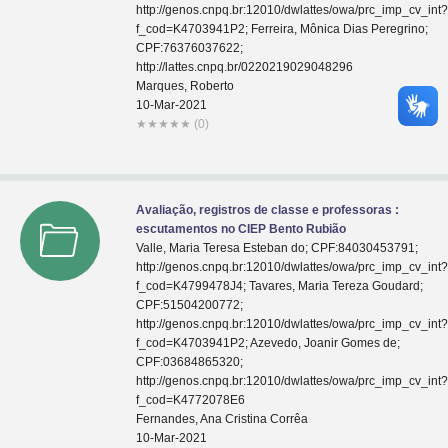
http://genos.cnpq.br:12010/dwlattes/owa/prc_imp_cv_int
f_cod=K4703941P2; Ferreira, Mônica Dias Peregrino;
CPF:76376037622;
http://lattes.cnpq.br/0220219029048296
Marques, Roberto
10-Mar-2021
★
★
★
★
★
(0)
Avaliação, registros de classe e professoras :
escutamentos no CIEP Bento Rubião
Valle, Maria Teresa Esteban do; CPF:84030453791;
http://genos.cnpq.br:12010/dwlattes/owa/prc_imp_cv_int
f_cod=K4799478J4; Tavares, Maria Tereza Goudard;
CPF:51504200772;
http://genos.cnpq.br:12010/dwlattes/owa/prc_imp_cv_int
f_cod=K4703941P2; Azevedo, Joanir Gomes de;
CPF:03684865320;
http://genos.cnpq.br:12010/dwlattes/owa/prc_imp_cv_int
f_cod=K4772078E6
Fernandes, Ana Cristina Corrêa
10-Mar-2021