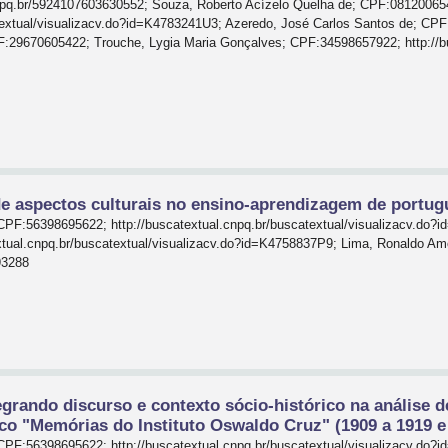
cnpq.br/5924107603630552; Souza, Roberto Acízelo Quelha de; CPF:08120065
atextual/visualizacv.do?id=K4783241U3; Azeredo, José Carlos Santos de; CPF
:29670605422; Trouche, Lygia Maria Gonçalves; CPF:34598657922; http://bus
 aspectos culturais no ensino-aprendizagem de portugu
 CPF:56398695622; http://buscatextual.cnpq.br/buscatextual/visualizacv.do?
xtual.cnpq.br/buscatextual/visualizacv.do?id=K4758837P9; Lima, Ronaldo A
93288
egrando discurso e contexto sócio-histórico na análise 
co "Memórias do Instituto Oswaldo Cruz" (1909 a 1919 e
 CPF:56398695622; http://buscatextual.cnpq.br/buscatextual/visualizacv.d