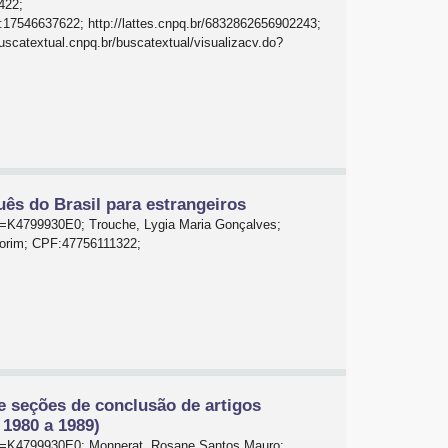
422;
:17546637622; http://lattes.cnpq.br/6832862656902243;
catextual.cnpq.br/buscatextual/visualizacv.do?
ês do Brasil para estrangeiros
id=K4799930E0; Trouche, Lygia Maria Gonçalves;
morim; CPF:47756111322;
de seções de conclusão de artigos
 1980 a 1989)
o?id=K4799930E0; Monnerat, Rosane Santos Mauro;