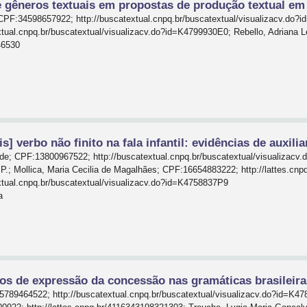
 gêneros textuais em propostas de produção textual em 
CPF:34598657922; http://buscatextual.cnpq.br/buscatextual/visualizacv.do?i
tual.cnpq.br/buscatextual/visualizacv.do?id=K4799930E0; Rebello, Adriana 
46530
] verbo não finito na fala infantil: evidências de auxili
de; CPF:13800967522; http://buscatextual.cnpq.br/buscatextual/visualizacv
; Mollica, Maria Cecilia de Magalhães; CPF:16654883222; http://lattes.cnp
tual.cnpq.br/buscatextual/visualizacv.do?id=K4758837P9
a
s de expressão da concessão nas gramáticas brasileira
15789464522; http://buscatextual.cnpq.br/buscatextual/visualizacv.do?id=K4