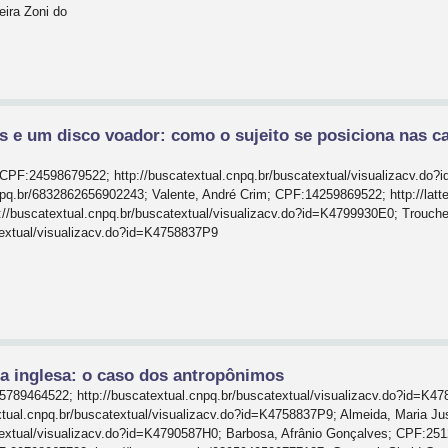
eira Zoni do
s e um disco voador: como o sujeito se posiciona nas ca
PF:24598679522; http://buscatextual.cnpq.br/buscatextual/visualizacv.do?
npq.br/6832862656902243; Valente, André Crim; CPF:14259869522; http://latt
//buscatextual.cnpq.br/buscatextual/visualizacv.do?id=K4799930E0; Trouch
atextual/visualizacv.do?id=K4758837P9
ua inglesa: o caso dos antropônimos
15789464522; http://buscatextual.cnpq.br/buscatextual/visualizacv.do?id=K4
tual.cnpq.br/buscatextual/visualizacv.do?id=K4758837P9; Almeida, Maria J
atextual/visualizacv.do?id=K4790587H0; Barbosa, Afrânio Gonçalves; CPF:251