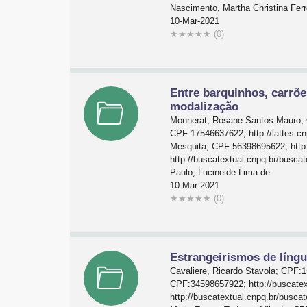
Nascimento, Martha Christina Ferr
10-Mar-2021
★
★
★
★
★
(0)
Entre barquinhos, carrõe
modalização
Monnerat, Rosane Santos Mauro; C
CPF:17546637622; http://lattes.c
Mesquita; CPF:56398695622; http:
http://buscatextual.cnpq.br/busc
Paulo, Lucineide Lima de
10-Mar-2021
★
★
★
★
★
(0)
Estrangeirismos de líng
Cavaliere, Ricardo Stavola; CPF:
CPF:34598657922; http://buscatex
http://buscatextual.cnpq.br/busc