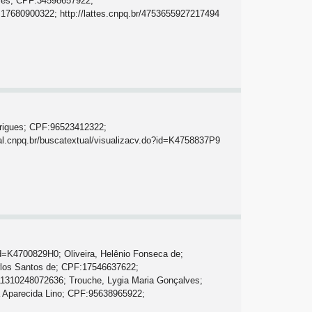
lves; CPF:34598657922;
F:17680900322; http://lattes.cnpq.br/4753655927217494
odrigues; CPF:96523412322;
al.cnpq.br/buscatextual/visualizacv.do?id=K4758837P9
d=K4700829H0; Oliveira, Helênio Fonseca de;
rlos Santos de; CPF:17546637622;
3111310248072636; Trouche, Lygia Maria Gonçalves;
a Aparecida Lino; CPF:95638965922;