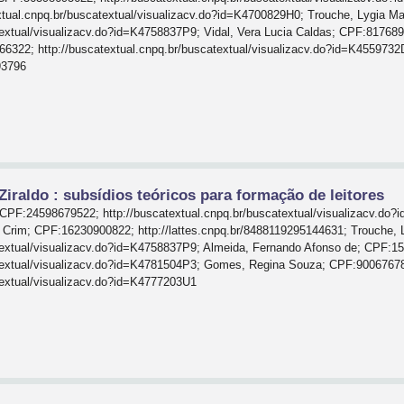
tual.cnpq.br/buscatextual/visualizacv.do?id=K4700829H0; Trouche, Lygia 
atextual/visualizacv.do?id=K4758837P9; Vidal, Vera Lucia Caldas; CPF:81768
6322; http://buscatextual.cnpq.br/buscatextual/visualizacv.do?id=K455973
93796
Ziraldo : subsídios teóricos para formação de leitores
PF:24598679522; http://buscatextual.cnpq.br/buscatextual/visualizacv.do?i
 Crim; CPF:16230900822; http://lattes.cnpq.br/8488119295144631; Trouche,
atextual/visualizacv.do?id=K4758837P9; Almeida, Fernando Afonso de; CPF:1
catextual/visualizacv.do?id=K4781504P3; Gomes, Regina Souza; CPF:9006767
atextual/visualizacv.do?id=K4777203U1