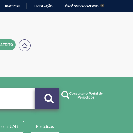
PARTICIPE
LEGISLAÇÃO
ÓRGÃOS DO GOVERNO
stério da Economia
Ministério da Infraestrutura
stério de Minas e Energia
Ministério da Ciência,
Tecnologia, Inovações e
Comunicações
STRITO
tério da Mulher, da Família
Secretaria-Geral
s Direitos Humanos
lto
terial UAB
Periódicos