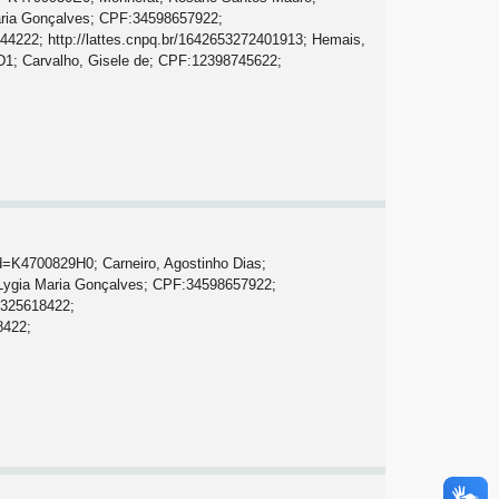
Maria Gonçalves; CPF:34598657922;
944222; http://lattes.cnpq.br/1642653272401913; Hemais,
2D1; Carvalho, Gisele de; CPF:12398745622;
d=K4700829H0; Carneiro, Agostinho Dias;
 Lygia Maria Gonçalves; CPF:34598657922;
5325618422;
8422;