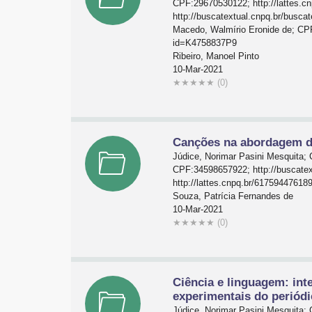
CPF:29670530122; http://lattes.
http://buscatextual.cnpq.br/busc
Macedo, Walmírio Eronide de; CPF
id=K4758837P9
Ribeiro, Manoel Pinto
10-Mar-2021
★
★
★
★
★
(0)
Canções na abordagem de
Júdice, Norimar Pasini Mesquita;
CPF:34598657922; http://buscate
http://lattes.cnpq.br/61759447618
Souza, Patrícia Fernandes de
10-Mar-2021
★
★
★
★
★
(0)
Ciência e linguagem: int
experimentais do periódi
Júdice, Norimar Pasini Mesquita;