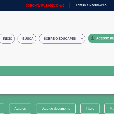
CORONAVÍRUS (COVID-19)
ACESSO À INFORMAÇÃO
Ministério da Defesa
Ministério das Relações
Mini
IR
Exteriores
PARA
O
Ministério da Cidadania
Ministério da Saúde
Mini
CONTEÚDO
ACESSO RE
INICIO
BUSCA
SOBRE O EDUCAPES
Ministério do Desenvolvimento
Controladoria-Geral da União
Minis
Regional
e do
Advocacia-Geral da União
Banco Central do Brasil
Plana
Autores
Data do documento
Título
Ma