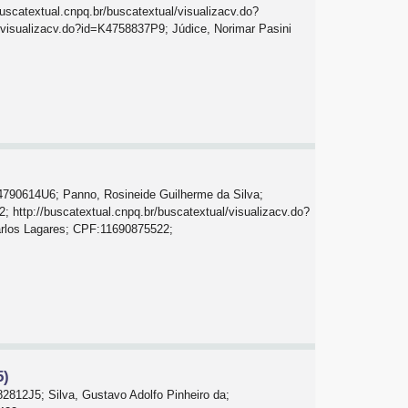
scatextual.cnpq.br/buscatextual/visualizacv.do?
visualizacv.do?id=K4758837P9; Júdice, Norimar Pasini
K4790614U6; Panno, Rosineide Guilherme da Silva;
http://buscatextual.cnpq.br/buscatextual/visualizacv.do?
arlos Lagares; CPF:11690875522;
5)
82812J5; Silva, Gustavo Adolfo Pinheiro da;