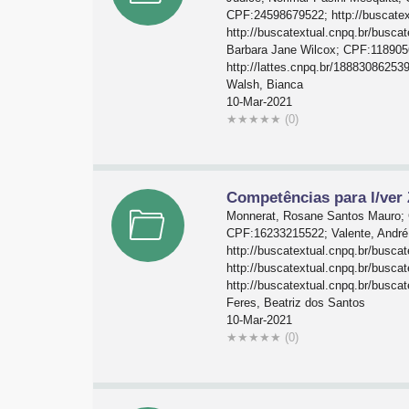
CPF:24598679522; http://buscatex
http://buscatextual.cnpq.br/busc
Barbara Jane Wilcox; CPF:1189056
http://lattes.cnpq.br/18883086253
Walsh, Bianca
10-Mar-2021
★
★
★
★
★
(0)
Competências para l/ver 
Monnerat, Rosane Santos Mauro; C
CPF:16233215522; Valente, André
http://buscatextual.cnpq.br/busc
http://buscatextual.cnpq.br/bus
http://buscatextual.cnpq.br/busc
Feres, Beatriz dos Santos
10-Mar-2021
★
★
★
★
★
(0)