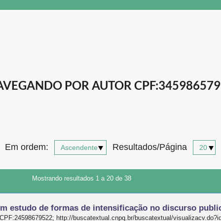
AVEGANDO POR AUTOR CPF:345986579
Em ordem:
Resultados/Página
Mostrando resultados 1 a 20 de 38
m estudo de formas de intensificação no discurso publi
PF:24598679522; http://buscatextual.cnpq.br/buscatextual/visualizacv.do?i