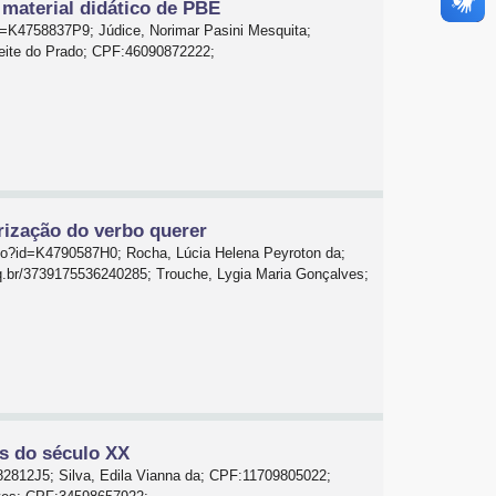
material didático de PBE
d=K4758837P9; Júdice, Norimar Pasini Mesquita;
Leite do Prado; CPF:46090872222;
arização do verbo querer
.do?id=K4790587H0; Rocha, Lúcia Helena Peyroton da;
q.br/3739175536240285; Trouche, Lygia Maria Gonçalves;
s do século XX
782812J5; Silva, Edila Vianna da; CPF:11709805022;