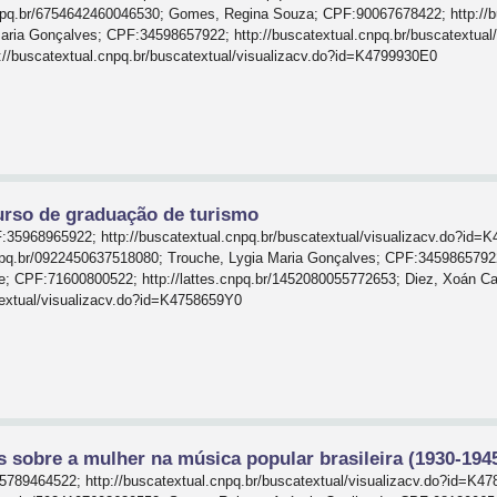
npq.br/6754642460046530; Gomes, Regina Souza; CPF:90067678422; http://bu
ria Gonçalves; CPF:34598657922; http://buscatextual.cnpq.br/buscatextual/
//buscatextual.cnpq.br/buscatextual/visualizacv.do?id=K4799930E0
urso de graduação de turismo
:35968965922; http://buscatextual.cnpq.br/buscatextual/visualizacv.do?id=
npq.br/0922450637518080; Trouche, Lygia Maria Gonçalves; CPF:34598657922; 
e; CPF:71600800522; http://lattes.cnpq.br/1452080055772653; Diez, Xoán C
atextual/visualizacv.do?id=K4758659Y0
 sobre a mulher na música popular brasileira (1930-194
5789464522; http://buscatextual.cnpq.br/buscatextual/visualizacv.do?id=K47