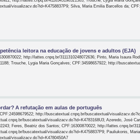
0922; http://lattes.cnpq.br/4116343198321303; Trouche, Lygia Maria Gonça
textual/visualizacv.do?id=K4758837P9; Silva, Maria Emilia Barcellos da; CP
etência leitora na educação de jovens e adultos (EJA)
6300870022; http://lattes.cnpq.br/3111310248072636; Pinto, Maria Isaura R
611188; Trouche, Lygia Maria Gonçalves; CPF:34598657922; http://buscatextu
ordar? A refutação em aulas de português
PF:24598679522; http://buscatextual.cnpq.br/buscatextual/visualizacv.do?i
tual.cnpq.br/buscatextual/visualizacv.do?id=K4783168U3; Azeredo, José Ca
902243; Feres, Beatriz dos Santos; CPF:16300870022; http://lattes.cnpq.br/
tual.cnpq.br/buscatextual/visualizacv.do?id=K4758837P9; Pauliukonis, Mari
atextual/visualizacv.do?id=K4780450A7