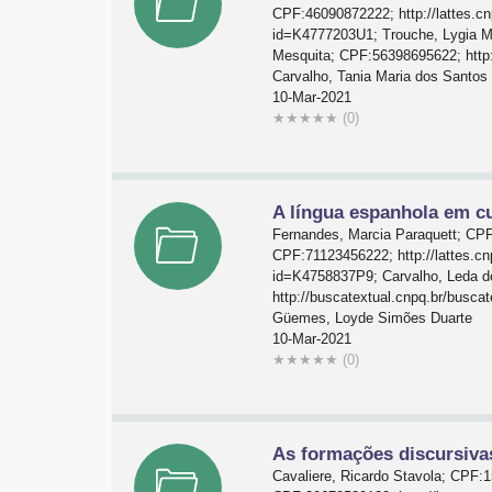
CPF:46090872222; http://lattes.c
id=K4777203U1; Trouche, Lygia Ma
Mesquita; CPF:56398695622; http:
Carvalho, Tania Maria dos Santos
10-Mar-2021
★
★
★
★
★
(0)
A língua espanhola em c
Fernandes, Marcia Paraquett; CPF
CPF:71123456222; http://lattes.c
id=K4758837P9; Carvalho, Leda d
http://buscatextual.cnpq.br/busc
Güemes, Loyde Simões Duarte
10-Mar-2021
★
★
★
★
★
(0)
As formações discursivas
Cavaliere, Ricardo Stavola; CPF:1