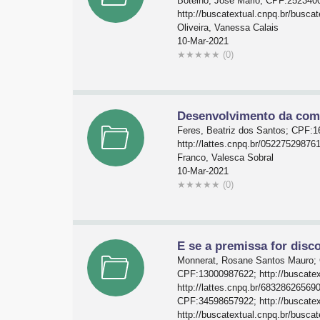
Botelho, José Mario; CPF:2523400
http://buscatextual.cnpq.br/busca
Oliveira, Vanessa Calais
10-Mar-2021
★
★
★
★
★
(0)
Desenvolvimento da comp
Feres, Beatriz dos Santos; CPF:1
http://lattes.cnpq.br/0522752987
Franco, Valesca Sobral
10-Mar-2021
★
★
★
★
★
(0)
E se a premissa for disc
Monnerat, Rosane Santos Mauro; C
CPF:13000987622; http://buscatex
http://lattes.cnpq.br/6832862656
CPF:34598657922; http://buscatex
http://buscatextual.cnpq.br/busc