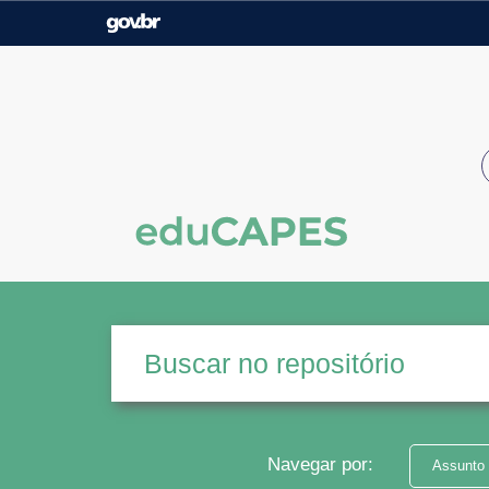
Casa Civil
Ministério da Justiça e
Segurança Pública
Ministério da Agricultura,
Ministério da Educação
Pecuária e Abastecimento
Ministério do Meio Ambiente
Ministério do Turismo
Secretaria de Governo
Gabinete de Segurança
Institucional
Navegar por:
Assunto