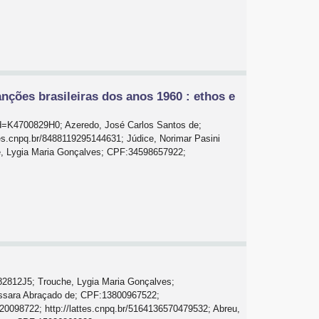
nções brasileiras dos anos 1960 : ethos e
id=K4700829H0; Azeredo, José Carlos Santos de;
es.cnpq.br/8488119295144631; Júdice, Norimar Pasini
e, Lygia Maria Gonçalves; CPF:34598657922;
782812J5; Trouche, Lygia Maria Gonçalves;
ussara Abraçado de; CPF:13800967522;
20098722; http://lattes.cnpq.br/5164136570479532; Abreu,