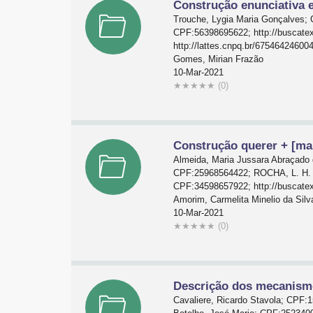
Construção enunciativa e
Trouche, Lygia Maria Gonçalves; 
CPF:56398695622; http://buscatex
http://lattes.cnpq.br/67546424600
Gomes, Mirian Frazão
10-Mar-2021
★
★
★
★
★
(0)
Construção querer + [mais
Almeida, Maria Jussara Abraçado 
CPF:25968564422; ROCHA, L. H. P.
CPF:34598657922; http://buscatex
Amorim, Carmelita Minelio da Silv
10-Mar-2021
★
★
★
★
★
(0)
Descrição dos mecanismo
Cavaliere, Ricardo Stavola; CPF: