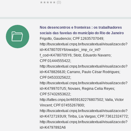
★
★
★
★
★
(0)
Nos desencontros e fronteiras : os trabalhadores
sociais das favelas do município do Rio de Janeiro
Frigotto, Gaudencio; CPF:12635707049;
http://buscatextual.cnpq.br/buscatextual/visualizacv.do?
id=K4780705Y6/owa/prc_imp_cv_int?
f_cod=K4780705Y6; Stotz, Eduardo Navarro;
CPF:01444555422;
http://buscatextual.cnpq.br/buscatextual/visualizacv.do?
id=K4788268J0; Carrano, Paulo César Rodrigues;
CPF:04533325622;
http://buscatextual.cnpq.br/buscatextual/visualizacv.do?
id=K4799707U5; Novaes, Regina Celia Reyes;
CPF:57432653622;
http://lattes.cnpq.br/4659182276807502; Valla, Victor
Vincent; CPF:07455267800;
http://buscatextual.cnpq.br/buscatextual/visualizacv.do?
id=K4727193U9; Tiriba, Lia Vargas; CPF:73612324772;
http://buscatextual.cnpq.br/buscatextual/visualizacv.do?
id=K4797892A6