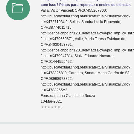
com isso? Pistas para repensar o ensino de ciências
Valla, Victor Vincent; CPF:07455267800;
http://buscatextual.cnpq.br/buscatextual/visualizacv.do?
id=K4727193U9; Selles, Sandra Lucia Escovedo;
CPF:38774011715;
http://genos.cnpq.br:12010/dwlattes/owa/prc_imp_cv_int
f_cod=K4796506Z1; Valle, Maria Teresa Esteban do;
CPF:84030453791;
http://genos.cnpq.br:12010/dwlattes/owa/prc_imp_cv_int
f_cod=K4799478J4; Stotz, Eduardo Navarro;
CPF:01444555422;
http://buscatextual.cnpq.br/buscatextual/visualizacv.do?
id=K4788268J0; Carneiro, Sandra Maria Corrêa de Sá;
CPF:08998978822;
http://buscatextual.cnpq.br/buscatextual/visualizacv.do?
id=K4788265A2
Fonseca, Lana Claudia de Souza
10-Mar-2021
★
★
★
★
★
(0)