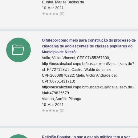
Cunha, Marize Bastos da
10-Mar-2021
★
★
★
★
★
(0)
O futebol como meio para construção do processo de
cidadania de adolescentes de classes populares do
Município de Niterói
Valla, Victor Vincent; CPF:07455267800;
http://buscatextual.cnpq.br/buscatextual/visualizacv.do?
id=K4727193U9; Castro, Waldir de Lins e;
CPF:20608870222; Melo, Victor Andrade de;
CPF:00761431713;
http://buscatextual.cnpq.br/buscatextual/visualizacv.do?
id=K4798256Z9
Vianna, Aurélio Pitanga
10-Mar-2021
★
★
★
★
★
(0)
Religião Popular : o que a escola pública tem a ver