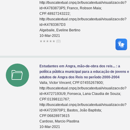
http://buscatextual.cnpq.br/buscatextual/visualizacv.do?
id=K4783873P5; Franco, Robson Maia;
CPF:48927243222;
http://buscatextual.cnpq.br/buscatextual/visualizacv.do?
id=K4783367D3
Algebaile, Eveline Bertino
10-Mar-2021
★
★
★
★
★
(0)
Estudantes em Angra, mão-de-obra dos reis... : a
política pública municipal para a educação de jovens e
adultos de Angra dos Reis no período 2000-2004
Valla, Victor Vincent; CPF:07455267800;
http://buscatextual.cnpq.br/buscatextual/visualizacv.do?
id=K4727193U9; Fonseca, Lana Claudia de Souza;
CPF:01398111767;
http://buscatextual.cnpq.br/buscatextual/visualizacv.do?
id=K4723970P1; Bastos, João Baptista;
CPF:06828973615
Cardoso, Marcio Plastina
10-Mar-2021