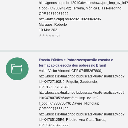
http://genos.cnpq.br:12010/dwlattes/owa/prc_imp_cv_int
f_cod=K4703941P2; Ferreira, Mônica Dias Peregrino;
CPF:76376037622;
http://lattes.cnpq.br/0220219029048296
Marques, Roberto
10-Mar-2021
★
★
★
★
★
(0)
Escola Pública e Pobreza:expansão escolar e
formação da escola dos pobres no Brasil
Valla, Victor Vincent; CPF:07455267800;
http://buscatextual.cnpq.br/buscatextual/visualizacv.do?
id=K4727193U9; Frigotto, Gaudencio;
CPF:12635707049;
http://buscatextual.cnpq.br/buscatextual/visualizacv.do?
id=K4780705Y6/owa/prc_imp_cv_int?
f_cod=K4780705Y6; Davies, Nicholas;
CPF:00977655422;
http://buscatextual.cnpq.br/buscatextual/visualizacv.do?
id=K4785125E6; Ribeiro, Ana Clara Torres;
CPF:04523423222;