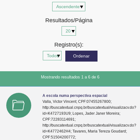
Advocacia-Geral da União
Resultados/Página
Banco Central do Brasil
Planalto
Registro(s):
Mostrando resultados 1 a 6 de 6
A escola numa perspectiva espacial
Valla, Victor Vincent; CPF:07455267800;
http://buscatextual.cnpq.br/buscatextual/visualizacv.do?
id=K4727193U9; Lopes, Jader Janer Moreira;
CPF:72283114691;
http://buscatextual.cnpq.br/buscatextual/visualizacv.do?
id=K4772462H4; Tavares, Maria Tereza Goudard;
CPF:51504200772;