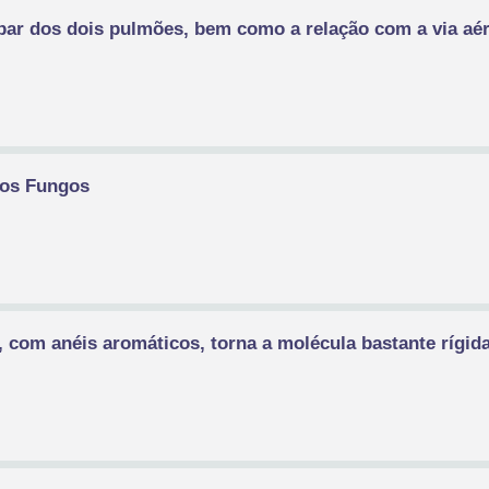
obar dos dois pulmões, bem como a relação com a via aé
dos Fungos
l, com anéis aromáticos, torna a molécula bastante rígid