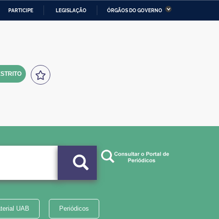
PARTICIPE
LEGISLAÇÃO
ÓRGÃOS DO GOVERNO
stério da Economia
Ministério da Infraestrutura
stério de Minas e Energia
Ministério da Ciência,
Tecnologia, Inovações e
Comunicações
STRITO
tério da Mulher, da Família
Secretaria-Geral
s Direitos Humanos
lto
terial UAB
Periódicos