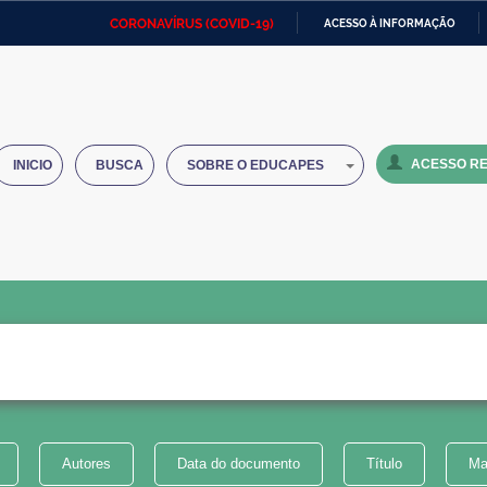
CORONAVÍRUS (COVID-19)
ACESSO À INFORMAÇÃO
Ministério da Defesa
Ministério das Relações
Mini
IR
Exteriores
PARA
O
Ministério da Cidadania
Ministério da Saúde
Mini
CONTEÚDO
ACESSO RE
INICIO
BUSCA
SOBRE O EDUCAPES
Ministério do Desenvolvimento
Controladoria-Geral da União
Minis
Regional
e do
Advocacia-Geral da União
Banco Central do Brasil
Plana
Autores
Data do documento
Título
Ma