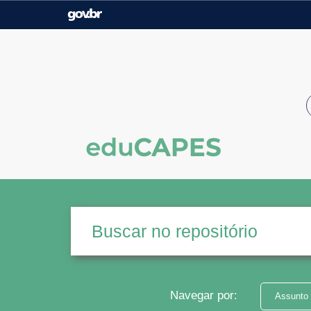
Casa Civil
Ministério da Justiça e
Segurança Pública
Ministério da Agricultura,
Ministério da Educação
Pecuária e Abastecimento
Ministério do Meio Ambiente
Ministério do Turismo
Secretaria de Governo
Gabinete de Segurança
Institucional
Navegar por:
Assunto