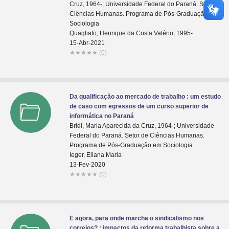
Cruz, 1964-; Universidade Federal do Paraná. Setor de
Ciências Humanas. Programa de Pós-Graduação em
Sociologia
Quagliato, Henrique da Costa Valério, 1995-
15-Abr-2021
★
★
★
★
★
(0)
Da qualificação ao mercado de trabalho : um estudo
de caso com egressos de um curso superior de
informática no Paraná
Bridi, Maria Aparecida da Cruz, 1964-; Universidade
Federal do Paraná. Setor de Ciências Humanas.
Programa de Pós-Graduação em Sociologia
Ieger, Eliana Maria
13-Fev-2020
★
★
★
★
★
(0)
E agora, para onde marcha o sindicalismo nos
correios? : impactos da reforma trabalhista sobre a