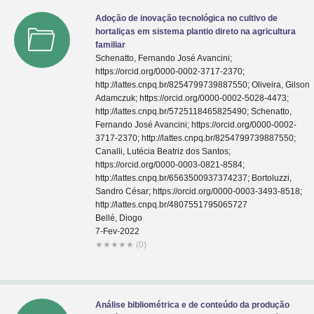
Adoção de inovação tecnológica no cultivo de
hortaliças em sistema plantio direto na agricultura
familiar
Schenatto, Fernando José Avancini;
https://orcid.org/0000-0002-3717-2370;
http://lattes.cnpq.br/8254799739887550; Oliveira, Gilson
Adamczuk; https://orcid.org/0000-0002-5028-4473;
http://lattes.cnpq.br/5725118465825490; Schenatto,
Fernando José Avancini; https://orcid.org/0000-0002-
3717-2370; http://lattes.cnpq.br/8254799739887550;
Canalli, Lutécia Beatriz dos Santos;
https://orcid.org/0000-0003-0821-8584;
http://lattes.cnpq.br/6563500937374237; Bortoluzzi,
Sandro César; https://orcid.org/0000-0003-3493-8518;
http://lattes.cnpq.br/4807551795065727
Bellé, Diogo
7-Fev-2022
★
★
★
★
★
(0)
Análise bibliométrica e de conteúdo da produção