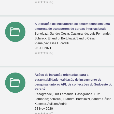
★
★
★
★
★
(0)
A utilização de indicadores de desempenho em uma
empresa de transportes de cargas internacionais
Bortoluzzi, Sandro César; Casagrande, Luiz Fernande;
Schvirck, Eliandro; Bortoluzzi, Sandro César
Viana, Vanessa Lucatelli
26-Jul-2021
★
★
★
★
★
(0)
Ações de inovação orientadas para a
sustentabilidade: validação de instrumento de
pesquisa junto ao APL de confecções do Sudoeste do
Paraná
Casagrande, Luiz Fernande; Casagrande, Luiz
Fernande; Schvirck, Eliandro; Bortoluzzi, Sandro César
Kummer, Aulison André
24-Nov-2020
★
★
★
★
★
(0)