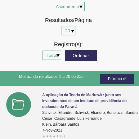
Advocacia-Geral da União
Resultados/Página
Banco Central do Brasil
Planalto
Registro(s):
Mostrando resultados 1 a 20 de 233
Próximo »*
A aplicação da Teoria de Markowitz junto aos
investimentos de um instituto de previdência do
sudoeste do Paraná
Schvirck, Eliandro; Schvirck, Eliandro; Bortoluzzi, Sandro
César; Casagrande, Luiz Fernande
Klein, Bárbara Santos
7-Nov-2021
★
★
★
★
★
(0)