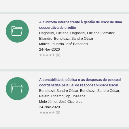
A auditoria interna frente à gestão de risco de uma
cooperativa de crédito
Dagostini, Luciane; Dagostini, Luciane; Schvirck,
Eliandro; Bortoluzzi, Sandro César
Müller, Eduardo José Benedetti
24-Nov-2020
★
★
★
★
★
(0)
A contabilidade pública e as despesas de pessoal
coordenadas pela Lei de responsabilidade fiscal
Bortoluzzi, Sandro César; Bortoluzzi, Sandro César;
Palaro, Ricardo; Iop, Jozeane
Melo Júnior, José Cícero de
24-Nov-2020
★
★
★
★
★
(0)