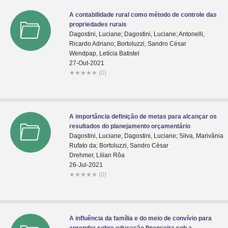
A contabilidade rural como método de controle das
propriedades rurais
Dagostini, Luciane; Dagostini, Luciane; Antonelli,
Ricardo Adriano; Bortoluzzi, Sandro César
Wendpap, Letícia Batistel
27-Out-2021
★
★
★
★
★
(0)
A importância definição de metas para alcançar os
resultados do planejamento orçamentário
Dagostini, Luciane; Dagostini, Luciane; Silva, Marivânia
Rufato da; Bortoluzzi, Sandro César
Drehmer, Lilian Rôa
26-Jul-2021
★
★
★
★
★
(0)
A influência da família e do meio de convívio para