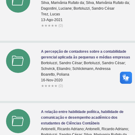
Silva, Marivânia Rufato da; Silva, Marivânia Rufato da;
Dagostini, Luciane; Bortoluzzi, Sandro César
Trez, Lucas
13-Ago-2021
★
★
★
★
★
(0)
A percepção de contadores sobre a contabilidade
gerencial aplicada às pequenas e médias empresas
Bortoluzzi, Sandro César; Bortoluzzi, Sandro César;
Schvirck, Eliandro; Schlickmann, Andressa
Boaretto, Poliana
16-Nov-2020
★
★
★
★
★
(0)
A relação entre habilidade política, habilidade de
comunicação e desempenho acadêmico dos
estudantes de Ciências Contábeis
Antonelli, Ricardo Adriano; Antonelli, Ricardo Adriano;
Bortoluzzi, Sandro César; Silva, Marivania Rufato da