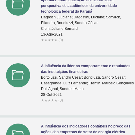
aprender sobre educação financeira sob a
perspectiva de acadêmicos da universidade
tecnológica federal do Paraná
Dagostini, Luciane; Dagostini, Luciane; Schvirck,
Eliandro; Bortoluzzi, Sandro César
Clein, Juliane Bernardi
13-Ago-2021
★
★
★
★
★
(0)
A influência da líder no comportamento e resultados
das instituições financeiras
Bortoluzzi, Sandro César; Bortoluzzi, Sandro César;
Casagrande, Luiz Fernande; Trentin, Marcelo Gonçalves
Dall Agnol, Sandreli Maria
28-Out-2021
★
★
★
★
★
(0)
A influência dos indicadores contábeis no preço das
ações das empresas do setor de energia elétrica