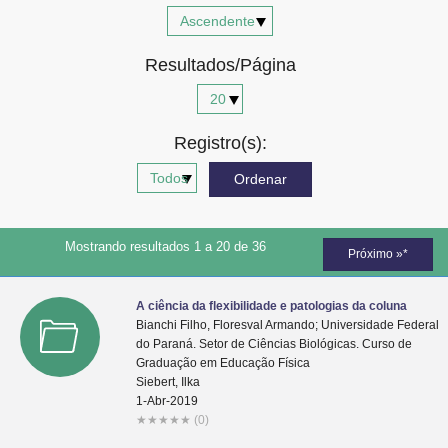
Advocacia-Geral da União
Resultados/Página
Banco Central do Brasil
Planalto
Registro(s):
Mostrando resultados 1 a 20 de 36
Próximo »*
A ciência da flexibilidade e patologias da coluna
Bianchi Filho, Floresval Armando; Universidade Federal
do Paraná. Setor de Ciências Biológicas. Curso de
Graduação em Educação Física
Siebert, Ilka
1-Abr-2019
★
★
★
★
★
(0)