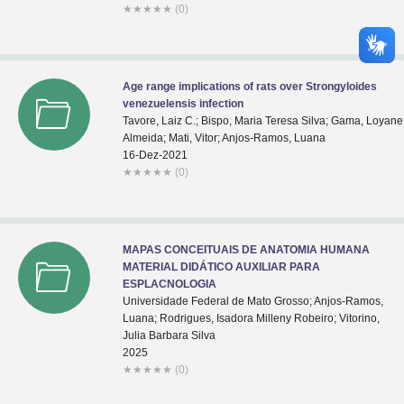
★
★
★
★
★
(0)
Age range implications of rats over Strongyloides
venezuelensis infection
Tavore, Laiz C.; Bispo, Maria Teresa Silva; Gama, Loyane
Almeida; Mati, Vitor; Anjos-Ramos, Luana
16-Dez-2021
★
★
★
★
★
(0)
MAPAS CONCEITUAIS DE ANATOMIA HUMANA
MATERIAL DIDÁTICO AUXILIAR PARA
ESPLACNOLOGIA
Universidade Federal de Mato Grosso; Anjos-Ramos,
Luana; Rodrigues, Isadora Milleny Robeiro; Vitorino,
Julia Barbara Silva
2025
★
★
★
★
★
(0)