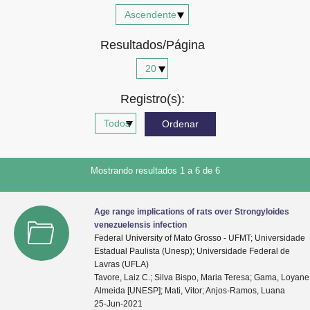
Advocacia-Geral da União
Resultados/Página
Banco Central do Brasil
Planalto
Registro(s):
Mostrando resultados 1 a 6 de 6
Age range implications of rats over Strongyloides
venezuelensis infection
Federal University of Mato Grosso - UFMT; Universidade
Estadual Paulista (Unesp); Universidade Federal de
Lavras (UFLA)
Tavore, Laiz C.; Silva Bispo, Maria Teresa; Gama, Loyane
Almeida [UNESP]; Mati, Vitor; Anjos-Ramos, Luana
25-Jun-2021