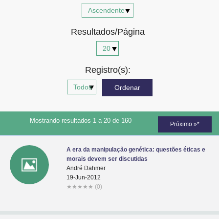
Advocacia-Geral da União
Resultados/Página
Banco Central do Brasil
Planalto
Registro(s):
Mostrando resultados 1 a 20 de 160
Próximo »*
A era da manipulação genética: questões éticas e
morais devem ser discutidas
André Dahmer
19-Jun-2012
★
★
★
★
★
(0)