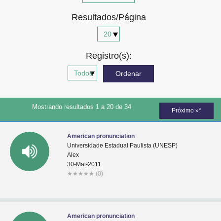
Advocacia-Geral da União
Resultados/Página
Banco Central do Brasil
Planalto
Registro(s):
Mostrando resultados 1 a 20 de 34
Próximo »*
American pronunciation
Universidade Estadual Paulista (UNESP)
Alex
30-Mai-2011
★
★
★
★
★
(0)
American pronunciation