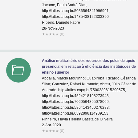
Jacome, Paulo André Dias;
http://lattes.cnpq.br/5036564341996991;
http://lattes.cnpq.br/1435438122333390
Ribeiro, Daniele Fabre
28-Nov-2023
★
★
★
★
★
(0)
Análise multicritério dos recursos dos polos de apoio
presencial em relação à eficiência das instituições de
ensino superior
Abdalla, Márcio Moutinho; Guabiroba, Ricardo César da
Silva; Gonzalez, Rafael Kuramoto; Abreu, Júlio César de
Andrade; http://lattes.cnpq.br/7500389615290575;
http://lattes.cnpq.br/4524218198273943;
http://lattes.cnpq.br/7060564895078069;
http://lattes.cnpq.br/5864143450276283;
http://lattes.cnpq.br/0592898114989153
Pinheiro, Flavia Helena Batista de Oliveira
2-Abr-2020
★
★
★
★
★
(0)