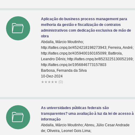
Aplicação do business process management para
melhoria da gestão e fiscalização de contratos
administrativos com dedicação exclusiva de mão de
obra
Abdalla, Márcio Moutinho;
http://lattes.cnpq.br/4524218198273943; Ferreira, André;
http://lattes.cnpq.br/4359400160165099; Battirola,
Leandro Dênis; http://lattes.cnpq.br/8523225130052169;
http://lattes.cnpq.br/1956846773157803
Barbosa, Fernanda da Silva
10-Dez-2024
★
★
★
★
★
(0)
As universidades públicas federais são
transparentes? uma avaliação à luz da lei de acesso à
informação
Abdalla, Márcio Moutinho; Abreu, Júlio Cesar Andrade
de; Oliveira, Leonel Gois Lima;