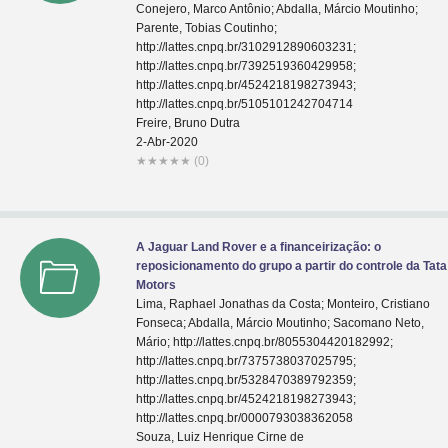
Conejero, Marco Antônio; Abdalla, Márcio Moutinho;
Parente, Tobias Coutinho;
http://lattes.cnpq.br/3102912890603231;
http://lattes.cnpq.br/7392519360429958;
http://lattes.cnpq.br/4524218198273943;
http://lattes.cnpq.br/5105101242704714
Freire, Bruno Dutra
2-Abr-2020
★
★
★
★
★
(0)
A Jaguar Land Rover e a financeirização: o
reposicionamento do grupo a partir do controle da Tata
Motors
Lima, Raphael Jonathas da Costa; Monteiro, Cristiano
Fonseca; Abdalla, Márcio Moutinho; Sacomano Neto,
Mário; http://lattes.cnpq.br/8055304420182992;
http://lattes.cnpq.br/7375738037025795;
http://lattes.cnpq.br/5328470389792359;
http://lattes.cnpq.br/4524218198273943;
http://lattes.cnpq.br/0000793038362058
Souza, Luiz Henrique Cirne de