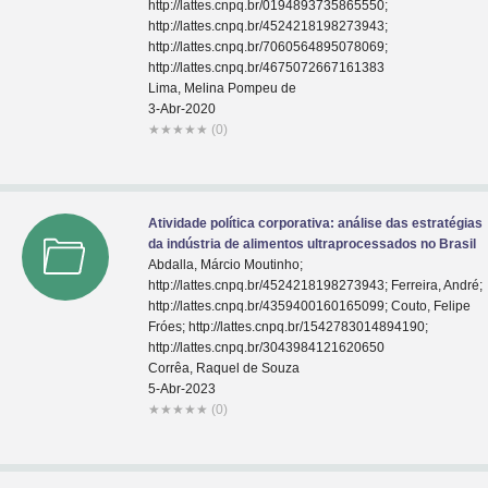
http://lattes.cnpq.br/0194893735865550;
http://lattes.cnpq.br/4524218198273943;
http://lattes.cnpq.br/7060564895078069;
http://lattes.cnpq.br/4675072667161383
Lima, Melina Pompeu de
3-Abr-2020
★
★
★
★
★
(0)
Atividade política corporativa: análise das estratégias
da indústria de alimentos ultraprocessados no Brasil
Abdalla, Márcio Moutinho;
http://lattes.cnpq.br/4524218198273943; Ferreira, André;
http://lattes.cnpq.br/4359400160165099; Couto, Felipe
Fróes; http://lattes.cnpq.br/1542783014894190;
http://lattes.cnpq.br/3043984121620650
Corrêa, Raquel de Souza
5-Abr-2023
★
★
★
★
★
(0)