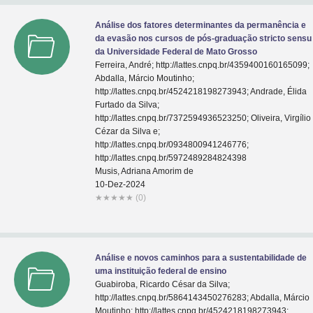
Análise dos fatores determinantes da permanência e
da evasão nos cursos de pós-graduação stricto sensu
da Universidade Federal de Mato Grosso
Ferreira, André; http://lattes.cnpq.br/4359400160165099;
Abdalla, Márcio Moutinho;
http://lattes.cnpq.br/4524218198273943; Andrade, Élida
Furtado da Silva;
http://lattes.cnpq.br/7372594936523250; Oliveira, Virgílio
Cézar da Silva e;
http://lattes.cnpq.br/0934800941246776;
http://lattes.cnpq.br/5972489284824398
Musis, Adriana Amorim de
10-Dez-2024
★
★
★
★
★
(0)
Análise e novos caminhos para a sustentabilidade de
uma instituição federal de ensino
Guabiroba, Ricardo César da Silva;
http://lattes.cnpq.br/5864143450276283; Abdalla, Márcio
Moutinho; http://lattes.cnpq.br/4524218198273943;