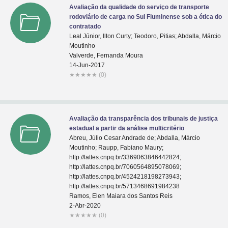
Avaliação da qualidade do serviço de transporte
rodoviário de carga no Sul Fluminense sob a ótica do
contratado
Leal Júnior, Ilton Curty; Teodoro, Pitias; Abdalla, Márcio
Moutinho
Valverde, Fernanda Moura
14-Jun-2017
★
★
★
★
★
(0)
Avaliação da transparência dos tribunais de justiça
estadual a partir da análise multicritério
Abreu, Júlio Cesar Andrade de; Abdalla, Márcio
Moutinho; Raupp, Fabiano Maury;
http://lattes.cnpq.br/3369063846442824;
http://lattes.cnpq.br/7060564895078069;
http://lattes.cnpq.br/4524218198273943;
http://lattes.cnpq.br/5713468691984238
Ramos, Elen Maiara dos Santos Reis
2-Abr-2020
★
★
★
★
★
(0)