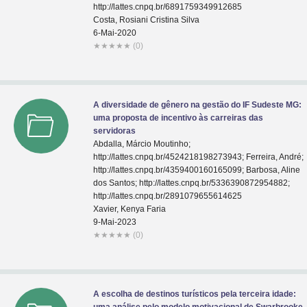
http://lattes.cnpq.br/6891759349912685
Costa, Rosiani Cristina Silva
6-Mai-2020
★
★
★
★
★
(0)
A diversidade de gênero na gestão do IF Sudeste MG:
uma proposta de incentivo às carreiras das
servidoras
Abdalla, Márcio Moutinho;
http://lattes.cnpq.br/4524218198273943; Ferreira, André;
http://lattes.cnpq.br/4359400160165099; Barbosa, Aline
dos Santos; http://lattes.cnpq.br/5336390872954882;
http://lattes.cnpq.br/2891079655614625
Xavier, Kenya Faria
9-Mai-2023
★
★
★
★
★
(0)
A escolha de destinos turísticos pela terceira idade: