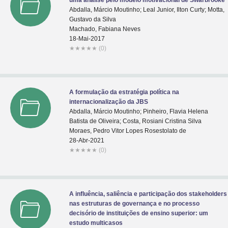
uma análise pelo modelo motivacional de Swarbrooke
Abdalla, Márcio Moutinho; Leal Junior, Ilton Curty; Motta,
Gustavo da Silva
Machado, Fabiana Neves
18-Mai-2017
★
★
★
★
★
(0)
A formulação da estratégia política na
internacionalização da JBS
Abdalla, Márcio Moutinho; Pinheiro, Flavia Helena
Batista de Oliveira; Costa, Rosiani Cristina Silva
Moraes, Pedro Vitor Lopes Rosestolato de
28-Abr-2021
★
★
★
★
★
(0)
A influência, saliência e participação dos stakeholders
nas estruturas de governança e no processo
decisório de instituições de ensino superior: um
estudo multicasos