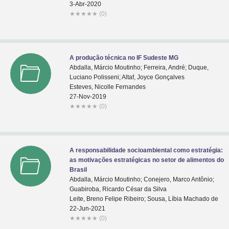
3-Abr-2020
★
★
★
★
★
(0)
A produção técnica no IF Sudeste MG
Abdalla, Márcio Moutinho; Ferreira, André; Duque,
Luciano Polisseni; Altaf, Joyce Gonçalves
Esteves, Nicolle Fernandes
27-Nov-2019
★
★
★
★
★
(0)
A responsabilidade socioambiental como estratégia:
as motivações estratégicas no setor de alimentos do
Brasil
Abdalla, Márcio Moutinho; Conejero, Marco Antônio;
Guabiroba, Ricardo César da Silva
Leite, Breno Felipe Ribeiro; Sousa, Líbia Machado de
22-Jun-2021
★
★
★
★
★
(0)