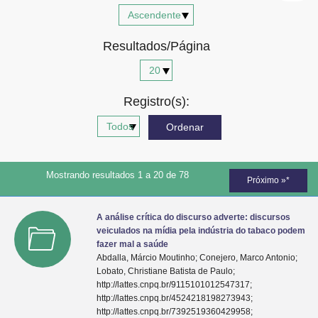
Advocacia-Geral da União
Resultados/Página
Banco Central do Brasil
Planalto
Registro(s):
Mostrando resultados 1 a 20 de 78
Próximo »*
A análise crítica do discurso adverte: discursos
veiculados na mídia pela indústria do tabaco podem
fazer mal a saúde
Abdalla, Márcio Moutinho; Conejero, Marco Antonio;
Lobato, Christiane Batista de Paulo;
http://lattes.cnpq.br/9115101012547317;
http://lattes.cnpq.br/4524218198273943;
http://lattes.cnpq.br/7392519360429958;