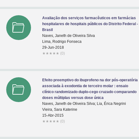
Avaliação dos serviços farmacêuticos em farmácias
hospitalares de hospitais públicos do Distrito Federal -
Brasil
Naves, Janeth de Oliveira Silva
Lima, Rodrigo Fonseca
29-Jun-2018
★
★
★
★
★
(0)
Efeito preemptivo do ibuprofeno na dor pós-operatória
associada à exodontia de terceiro molar : ensaio
clínico randomizado duplo-cego cruzado comparando
doses múltiplas versus dose única
Naves, Janeth de Oliveira Silva; Lia, Érica Negrini
Vieira, Sara Katerine
15-Abr-2015
★
★
★
★
★
(0)