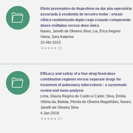
Efeito preemptivo do ibuprofeno na dor pós-operatória
associada à exodontia de terceiro molar : ensaio
clínico randomizado duplo-cego cruzado comparando
doses múltiplas versus dose única
Naves, Janeth de Oliveira Silva; Lia, Érica Negrini
Vieira, Sara Katerine
15-Abr-2015
★
★
★
★
★
(0)
Efficacy and safety of a four-drug fixed-dose
combination regimen versus separate drugs for
treatment of pulmonary tuberculosis : a systematic
review and meta-analysis
Lima, Glaura Regina de Castro e Caldo; Silva, Emília
Vitória da; Batista, Pérola de Oliveira Magalhães; Naves,
Janeth de Oliveira Silva
4-Jan-2018
★
★
★
★
★
(0)