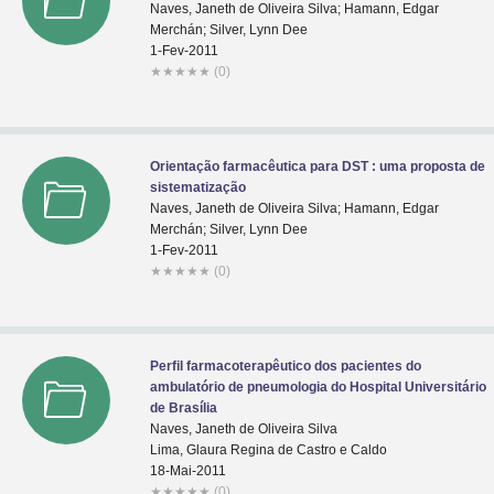
Naves, Janeth de Oliveira Silva; Hamann, Edgar
Merchán; Silver, Lynn Dee
1-Fev-2011
★
★
★
★
★
(0)
Orientação farmacêutica para DST : uma proposta de
sistematização
Naves, Janeth de Oliveira Silva; Hamann, Edgar
Merchán; Silver, Lynn Dee
1-Fev-2011
★
★
★
★
★
(0)
Perfil farmacoterapêutico dos pacientes do
ambulatório de pneumologia do Hospital Universitário
de Brasília
Naves, Janeth de Oliveira Silva
Lima, Glaura Regina de Castro e Caldo
18-Mai-2011
★
★
★
★
★
(0)