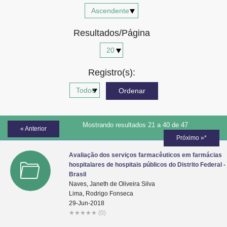
Advocacia-Geral da União
Resultados/Página
Banco Central do Brasil
Planalto
Registro(s):
Mostrando resultados 21 a 40 de 47
« Anterior
Próximo »*
Avaliação dos serviços farmacêuticos em farmácias
hospitalares de hospitais públicos do Distrito Federal -
Brasil
Naves, Janeth de Oliveira Silva
Lima, Rodrigo Fonseca
29-Jun-2018
★
★
★
★
★
(0)