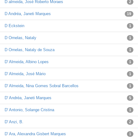
D almeida, José Roberto Moraes
2
D Andréa, Janeti Marques
19
D Eckstein
1
D Ornelas, Nataly
1
D Ornelas, Nataly de Souza
1
D' Almeida, Albino Lopes
1
D' Almeida, José Mário
1
D' Almeida, Nina Gomes Sobral Barcellos
1
D' Andréa, Janeti Marques
5
D' Antonio, Solange Cristina
1
D' Anzi, B.
2
D' Ara, Alexandra Gisbert Marques
1