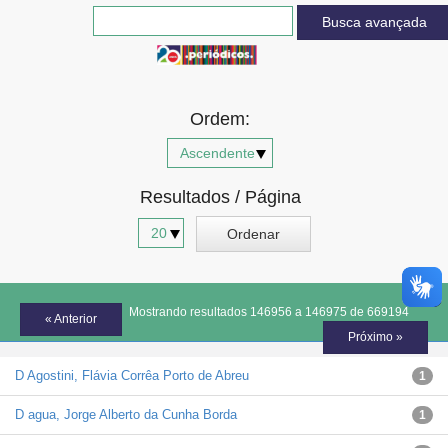
Advocacia-Geral da União
Banco Central do Brasil
Planalto
Ordem:
Resultados / Página
Mostrando resultados 146956 a 146975 de 669194
« Anterior
Próximo »
D Agostini, Flávia Corrêa Porto de Abreu
1
D agua, Jorge Alberto da Cunha Borda
1