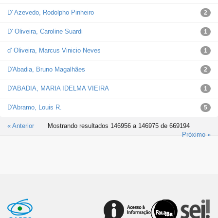
D' Azevedo, Rodolpho Pinheiro
2
D' Oliveira, Caroline Suardi
1
d' Oliveira, Marcus Vinicio Neves
1
D'Abadia, Bruno Magalhães
2
D'ABADIA, MARIA IDELMA VIEIRA
1
D'Abramo, Louis R.
5
« Anterior
Mostrando resultados 146956 a 146975 de 669194
Próximo »