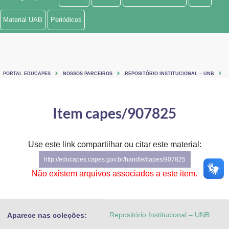
Ministério de Minas e Energia
Material UAB
Periódicos
Ministério da Ciência, Tecnologia, Inovações e Comunicações
Ministério do Meio Ambiente
PORTAL EDUCAPES
NOSSOS PARCEIROS
REPOSITÓRIO INSTITUCIONAL – UNB
Ministério do Turismo
Ministério do Desenvolvimento Regional
Item capes/907825
Controladoria-Geral da União
Use este link compartilhar ou citar este material:
Ministério da Mulher, da Família e dos Direitos Humanos
http://educapes.capes.gov.br/handle/capes/907825
Secretaria-Geral
Não existem arquivos associados a este item.
Secretaria de Governo
Repositório Institucional – UNB
Aparece nas coleções:
Gabinete de Segurança Institucional