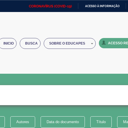
CORONAVÍRUS (COVID-19)
ACESSO À INFORMAÇÃO
Ministério da Defesa
Ministério das Relações
Mini
IR
Exteriores
PARA
O
Ministério da Cidadania
Ministério da Saúde
Mini
CONTEÚDO
ACESSO RE
INICIO
BUSCA
SOBRE O EDUCAPES
Ministério do Desenvolvimento
Controladoria-Geral da União
Minis
Regional
e do
Advocacia-Geral da União
Banco Central do Brasil
Plana
Autores
Data do documento
Título
Ma