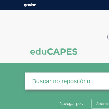
Casa Civil
Ministério da Justiça e
Segurança Pública
Ministério da Agricultura,
Ministério da Educação
Pecuária e Abastecimento
Ministério do Meio Ambiente
Ministério do Turismo
Secretaria de Governo
Gabinete de Segurança
Institucional
Navegar por:
Assunto