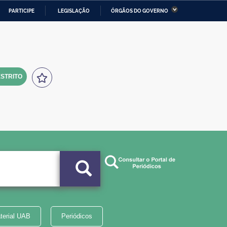
PARTICIPE
LEGISLAÇÃO
ÓRGÃOS DO GOVERNO
stério da Economia
Ministério da Infraestrutura
stério de Minas e Energia
Ministério da Ciência,
Tecnologia, Inovações e
Comunicações
STRITO
tério da Mulher, da Família
Secretaria-Geral
s Direitos Humanos
lto
terial UAB
Periódicos