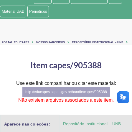
Ministério de Minas e Energia
Material UAB
Periódicos
Ministério da Ciência, Tecnologia, Inovações e Comunicações
Ministério do Meio Ambiente
PORTAL EDUCAPES
NOSSOS PARCEIROS
REPOSITÓRIO INSTITUCIONAL – UNB
Ministério do Turismo
Ministério do Desenvolvimento Regional
Item capes/905388
Controladoria-Geral da União
Use este link compartilhar ou citar este material:
Ministério da Mulher, da Família e dos Direitos Humanos
http://educapes.capes.gov.br/handle/capes/905388
Secretaria-Geral
Não existem arquivos associados a este item.
Secretaria de Governo
Repositório Institucional – UNB
Aparece nas coleções:
Gabinete de Segurança Institucional